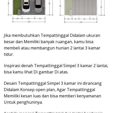
Jika membutuhkan Tempattinggal Didalam ukuran
besar dan Memiliki banyak ruangan, kamu bisa
membeli atau membangun hunian 2 lantai 3 kamar
tidur.
Inspirasi denah Tempattinggal Simpel 3 kamar 2 lantai,
bisa kamu lihat Di gambar Di atas.
Desain Tempattinggal Simpel 3 kamar ini dirancang
Didalam Konsep open plan, Agar Tempattinggal
Memiliki kesan luas dan bisa memberi kenyamanan
Untuk penghuninya.