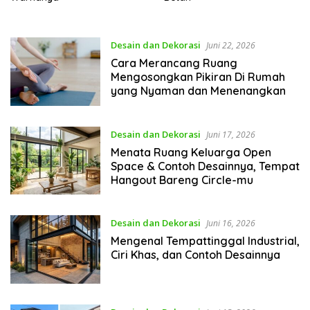
Desain dan Dekorasi
Juni 22, 2026
Cara Merancang Ruang
Mengosongkan Pikiran Di Rumah
yang Nyaman dan Menenangkan
Desain dan Dekorasi
Juni 17, 2026
Menata Ruang Keluarga Open
Space & Contoh Desainnya, Tempat
Hangout Bareng Circle-mu
Desain dan Dekorasi
Juni 16, 2026
Mengenal Tempattinggal Industrial,
Ciri Khas, dan Contoh Desainnya