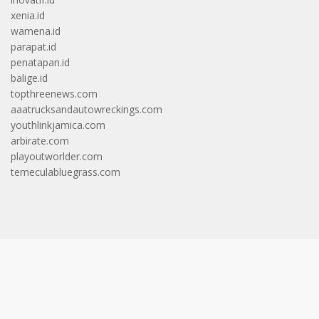
xenia.id
wamena.id
parapat.id
penatapan.id
balige.id
topthreenews.com
aaatrucksandautowreckings.com
youthlinkjamica.com
arbirate.com
playoutworlder.com
temeculabluegrass.com
Indeks
Kode Etik
Privacy Policy
Redaksi
Disclaimer
Pedoman Media Siber
© Copyright 2024
Elde Signers