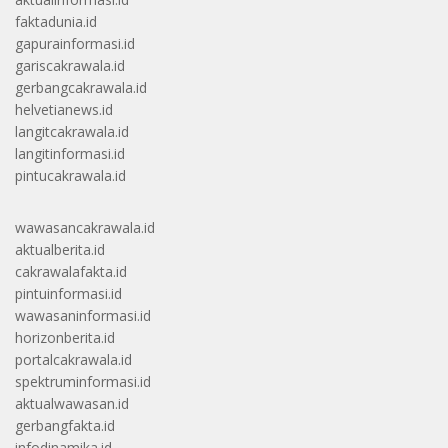
faktadunia.id
gapurainformasi.id
gariscakrawala.id
gerbangcakrawala.id
helvetianews.id
langitcakrawala.id
langitinformasi.id
pintucakrawala.id
wawasancakrawala.id
aktualberita.id
cakrawalafakta.id
pintuinformasi.id
wawasaninformasi.id
horizonberita.id
portalcakrawala.id
spektruminformasi.id
aktualwawasan.id
gerbangfakta.id
infodinamika.id