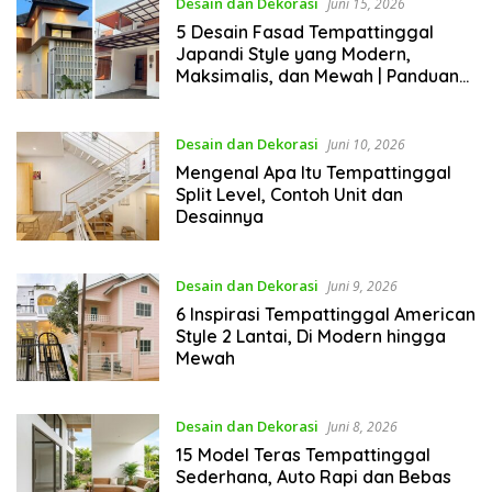
Desain dan Dekorasi
Juni 15, 2026
5 Desain Fasad Tempattinggal
Japandi Style yang Modern,
Maksimalis, dan Mewah | Panduan
& Rujukan
Desain dan Dekorasi
Juni 10, 2026
Mengenal Apa Itu Tempattinggal
Split Level, Contoh Unit dan
Desainnya
Desain dan Dekorasi
Juni 9, 2026
6 Inspirasi Tempattinggal American
Style 2 Lantai, Di Modern hingga
Mewah
Desain dan Dekorasi
Juni 8, 2026
15 Model Teras Tempattinggal
Sederhana, Auto Rapi dan Bebas