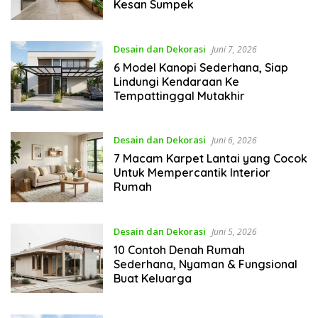
Kesan Sumpek
Desain dan Dekorasi
Juni 7, 2026
6 Model Kanopi Sederhana, Siap
Lindungi Kendaraan Ke
Tempattinggal Mutakhir
Desain dan Dekorasi
Juni 6, 2026
7 Macam Karpet Lantai yang Cocok
Untuk Mempercantik Interior
Rumah
Desain dan Dekorasi
Juni 5, 2026
10 Contoh Denah Rumah
Sederhana, Nyaman & Fungsional
Buat Keluarga