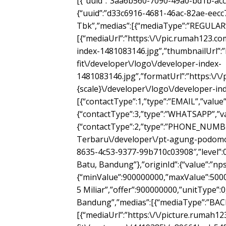
[{“uuid”:”3aa6b560-7090-49a0-bd1b-acc
{“uuid”:”d33c6916-4681-46ac-82ae-eec
Tbk”,”medias”:[{“mediaType”:”REGULAR”
[{“mediaUrl”:”https:\/\/pic.rumah123.c
index-1481083146.jpg”,”thumbnailUrl”:”
fit\/developer\/logo\/developer-index-
1481083146.jpg”,”formatUrl”:”https:\/\
{scale}\/developer\/logo\/developer-ind
[{“contactType”:1,”type”:”EMAIL”,”value”