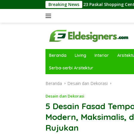
Langsung
 nan Atraktif
Breaking News
23 Paskal Shopping Center Dongkrak Rec
ke
konten
Beranda
Living
Interior
Arsitekt
Serba-serbi Arsitektur
Beranda
Desain dan Dekorasi
Desain dan Dekorasi
5 Desain Fasad Tempa
Modern, Maksimalis, 
Rujukan