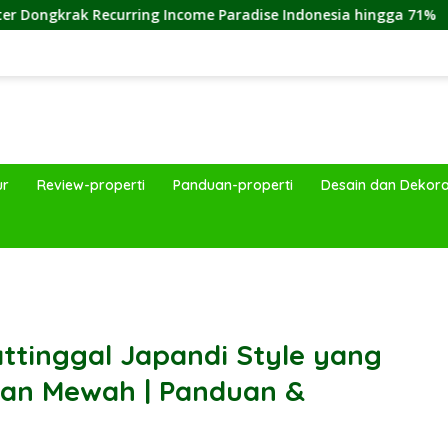
urring Income Paradise Indonesia hingga 71%
Cara Me
ur
Review-properti
Panduan-properti
Desain dan Dekora
band
ttinggal Japandi Style yang
dan Mewah | Panduan &