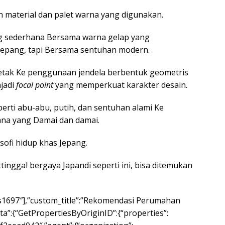
an material dan palet warna yang digunakan.
ng sederhana Bersama warna gelap yang
 Jepang, tapi Bersama sentuhan modern.
letak Ke penggunaan jendela berbentuk geometris
jadi
focal point
yang memperkuat karakter desain.
perti abu-abu, putih, dan sentuhan alami Ke
ana yang Damai dan damai.
sofi hidup khas Jepang.
inggal bergaya Japandi seperti ini, bisa ditemukan
“nps1697″],”custom_title”:”Rekomendasi Perumahan
ta”:{“GetPropertiesByOriginID”:{“properties”: