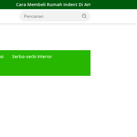
mbeli Rumah Indent Di Aman dan Tipsnya
Kejar Target
si
Serba-serbi Interior
ar besar starlight princess1000 bagi bonus