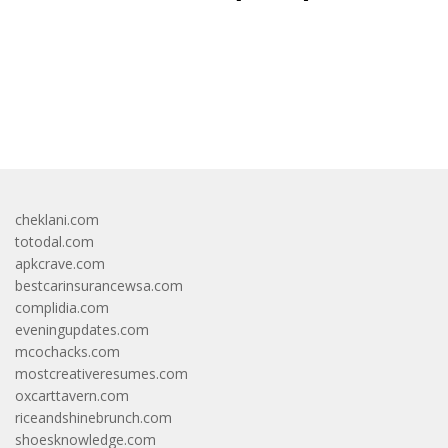
bandar besar starlight princess1000 bagi bonus
cheklani.com
totodal.com
apkcrave.com
bestcarinsurancewsa.com
complidia.com
eveningupdates.com
mcochacks.com
mostcreativeresumes.com
oxcarttavern.com
riceandshinebrunch.com
shoesknowledge.com