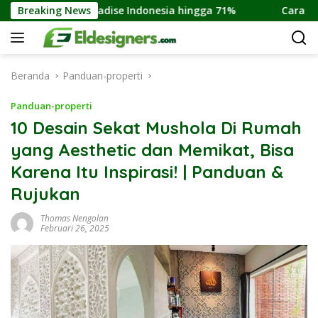
Langsung
se Indonesia hingga 71%
Breaking News
Cara Membeli Rumah Indent D
ke
konten
Beranda
Panduan-properti
Panduan-properti
10 Desain Sekat Mushola Di Rumah
yang Aesthetic dan Memikat, Bisa
Karena Itu Inspirasi! | Panduan &
Rujukan
Thomas Nengolan
Februari 26, 2025