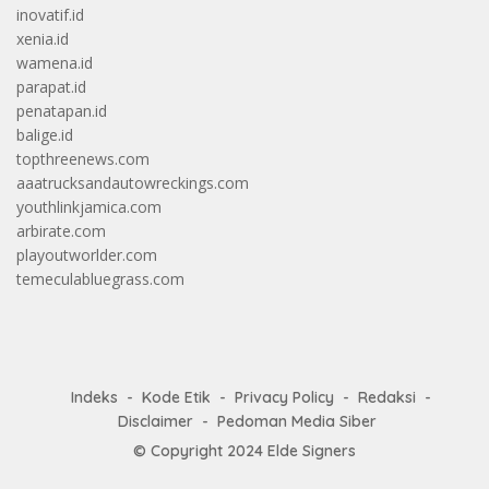
inovatif.id
xenia.id
wamena.id
parapat.id
penatapan.id
balige.id
topthreenews.com
aaatrucksandautowreckings.com
youthlinkjamica.com
arbirate.com
playoutworlder.com
temeculabluegrass.com
Indeks
Kode Etik
Privacy Policy
Redaksi
Disclaimer
Pedoman Media Siber
© Copyright 2024
Elde Signers