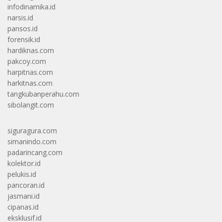
infodinamika.id
narsis.id
pansos.id
forensik.id
hardiknas.com
pakcoy.com
harpitnas.com
harkitnas.com
tangkubanperahu.com
sibolangit.com
siguragura.com
simanindo.com
padarincang.com
kolektor.id
pelukis.id
pancoran.id
jasmani.id
cipanas.id
eksklusif.id