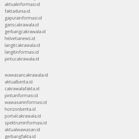
aktualinformasi.id
faktadunia.id
gapurainformasi.id
gariscakrawala.id
gerbangcakrawala.id
helvetianews.id
langitcakrawala.id
langitinformasi.id
pintucakrawala.id
wawasancakrawala.id
aktualberita.id
cakrawalafakta.id
pintuinformasi.id
wawasaninformasi.id
horizonberita.id
portalcakrawala.id
spektruminformasi.id
aktualwawasan.id
gerbangfakta.id