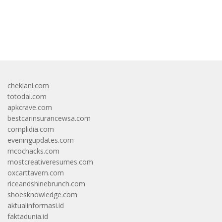
bandar besar starlight princess1000 bagi bonus
cheklani.com
totodal.com
apkcrave.com
bestcarinsurancewsa.com
complidia.com
eveningupdates.com
mcochacks.com
mostcreativeresumes.com
oxcarttavern.com
riceandshinebrunch.com
shoesknowledge.com
aktualinformasi.id
faktadunia.id