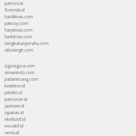
pansos.id
forensik.id
hardiknas.com
pakcoy.com
harpitnas.com
harkitnas.com
tangkubanperahu.com
sibolangit.com
siguragura.com
simanindo.com
padarincang.com
kolektor.id
pelukis.id
pancoran.id
jasmani.id
cipanas.id
eksklusif.id
inovatif.id
xenia.id