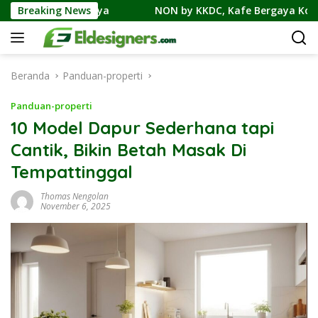
Langsung
NON by KKDC, Kafe Bergaya Korea-Jepang Bersama Permain
Breaking News
ke
konten
Beranda
Panduan-properti
Panduan-properti
10 Model Dapur Sederhana tapi
Cantik, Bikin Betah Masak Di
Tempattinggal
Thomas Nengolan
November 6, 2025