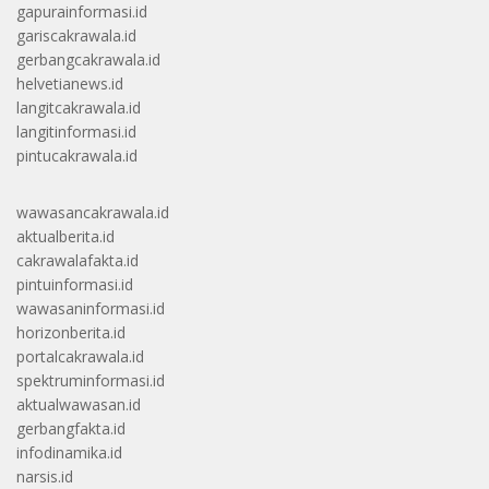
gapurainformasi.id
gariscakrawala.id
gerbangcakrawala.id
helvetianews.id
langitcakrawala.id
langitinformasi.id
pintucakrawala.id
wawasancakrawala.id
aktualberita.id
cakrawalafakta.id
pintuinformasi.id
wawasaninformasi.id
horizonberita.id
portalcakrawala.id
spektruminformasi.id
aktualwawasan.id
gerbangfakta.id
infodinamika.id
narsis.id