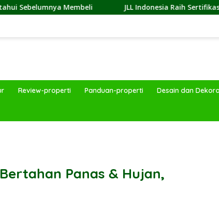
JLL Indonesia Raih Sertifikasi Great Place To Work, Perk
ur
Review-properti
Panduan-properti
Desain dan Dekora
band
Bertahan Panas & Hujan,