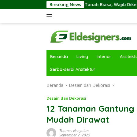
Langsung
avling dan Tanah Biasa, Wajib Diketahui Sebelumnya Membeli
Breaking News
ke
konten
Beranda
Living
Interior
Arsitekt
Serba-serbi Arsitektur
Beranda
Desain dan Dekorasi
Desain dan Dekorasi
12 Tanaman Gantung 
Mudah Dirawat
Thomas Nengolan
September 2, 2025