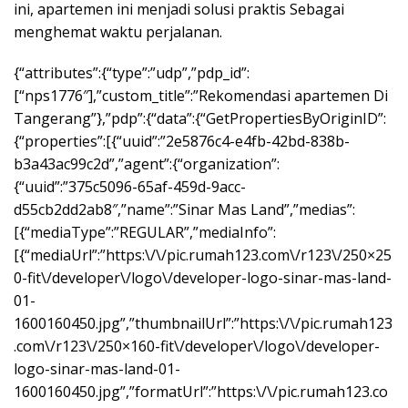
ini, apartemen ini menjadi solusi praktis Sebagai
menghemat waktu perjalanan.
{“attributes”:{“type”:”udp”,”pdp_id”:
[“nps1776″],”custom_title”:”Rekomendasi apartemen Di
Tangerang”},”pdp”:{“data”:{“GetPropertiesByOriginID”:
{“properties”:[{“uuid”:”2e5876c4-e4fb-42bd-838b-
b3a43ac99c2d”,”agent”:{“organization”:
{“uuid”:”375c5096-65af-459d-9acc-
d55cb2dd2ab8″,”name”:”Sinar Mas Land”,”medias”:
[{“mediaType”:”REGULAR”,”mediaInfo”:
[{“mediaUrl”:”https:\/\/pic.rumah123.com\/r123\/250×25
0-fit\/developer\/logo\/developer-logo-sinar-mas-land-
01-
1600160450.jpg”,”thumbnailUrl”:”https:\/\/pic.rumah123
.com\/r123\/250×160-fit\/developer\/logo\/developer-
logo-sinar-mas-land-01-
1600160450.jpg”,”formatUrl”:”https:\/\/pic.rumah123.co