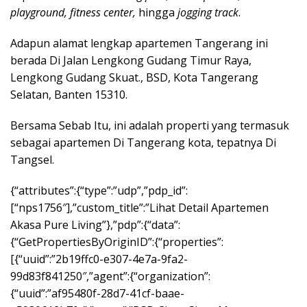
playground, fitness center,
hingga
jogging track
.
Adapun alamat lengkap apartemen Tangerang ini
berada Di Jalan Lengkong Gudang Timur Raya,
Lengkong Gudang Skuat., BSD, Kota Tangerang
Selatan, Banten 15310.
Bersama Sebab Itu, ini adalah properti yang termasuk
sebagai apartemen Di Tangerang kota, tepatnya Di
Tangsel.
{“attributes”:{“type”:”udp”,”pdp_id”:
[“nps1756″],”custom_title”:”Lihat Detail Apartemen
Akasa Pure Living”},”pdp”:{“data”:
{“GetPropertiesByOriginID”:{“properties”:
[{“uuid”:”2b19ffc0-e307-4e7a-9fa2-
99d83f841250″,”agent”:{“organization”:
{“uuid”:”af95480f-28d7-41cf-baae-