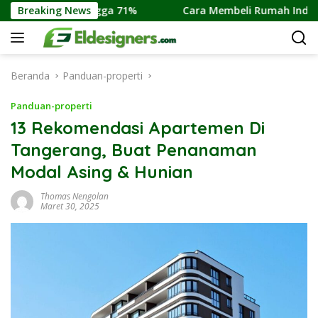
Langsung
 hingga 71%
Breaking News
Cara Membeli Rumah Indent Di Aman dan 
ke
konten
Beranda
Panduan-properti
Panduan-properti
13 Rekomendasi Apartemen Di
Tangerang, Buat Penanaman
Modal Asing & Hunian
Thomas Nengolan
Maret 30, 2025