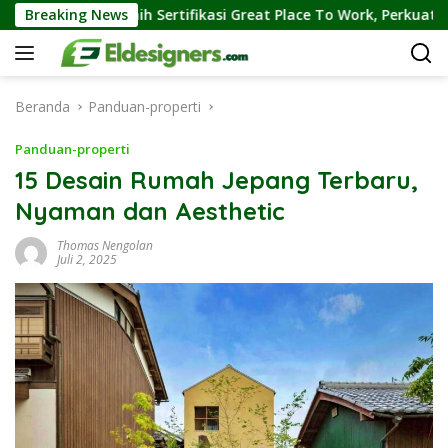
Langsung
aih Sertifikasi Great Place To Work, Perkuat Kebiasaan Global K
Breaking News
ke
konten
Beranda
Panduan-properti
Panduan-properti
15 Desain Rumah Jepang Terbaru,
Nyaman dan Aesthetic
Thomas Nengolan
Juli 2, 2025