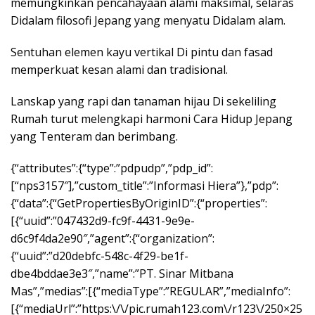
memungkinkan pencahayaan alami maksimal, selaras
Didalam filosofi Jepang yang menyatu Didalam alam.
Sentuhan elemen kayu vertikal Di pintu dan fasad
memperkuat kesan alami dan tradisional.
Lanskap yang rapi dan tanaman hijau Di sekeliling
Rumah turut melengkapi harmoni Cara Hidup Jepang
yang Tenteram dan berimbang.
{“attributes”:{“type”:”pdpudp”,”pdp_id”:
[“nps3157″],”custom_title”:”Informasi Hiera”},”pdp”:
{“data”:{“GetPropertiesByOriginID”:{“properties”:
[{“uuid”:”047432d9-fc9f-4431-9e9e-
d6c9f4da2e90″,”agent”:{“organization”:
{“uuid”:”d20debfc-548c-4f29-be1f-
dbe4bddae3e3″,”name”:”PT. Sinar Mitbana
Mas”,”medias”:[{“mediaType”:”REGULAR”,”mediaInfo”:
[{“mediaUrl”:”https:\/\/pic.rumah123.com\/r123\/250×25