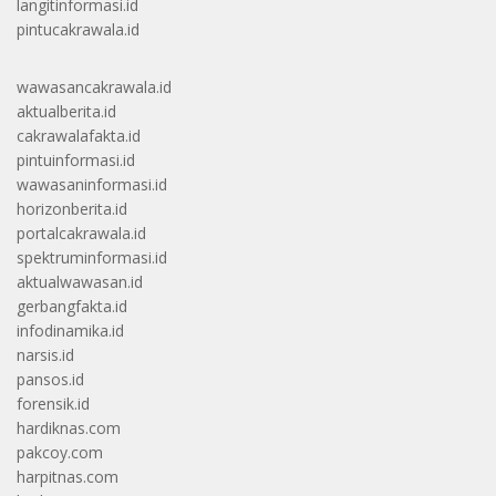
langitinformasi.id
pintucakrawala.id
wawasancakrawala.id
aktualberita.id
cakrawalafakta.id
pintuinformasi.id
wawasaninformasi.id
horizonberita.id
portalcakrawala.id
spektruminformasi.id
aktualwawasan.id
gerbangfakta.id
infodinamika.id
narsis.id
pansos.id
forensik.id
hardiknas.com
pakcoy.com
harpitnas.com