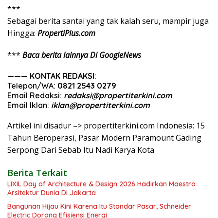
***
Sebagai
berita
santai
yang
tak
kalah
seru
,
mampir
juga
Hingga
:
PropertiPlus.com
***
Baca berita lainnya Di GoogleNews
———
KONTAK REDAKSI
:
Telepon/WA:
0821 2543 0279
Email Redaksi:
redaksi@propertiterkini.com
Email Iklan:
iklan@propertiterkini.com
Artikel ini disadur –> propertiterkini.com Indonesia: 15
Tahun Beroperasi, Pasar Modern Paramount Gading
Serpong Dari Sebab Itu Nadi Karya Kota
Berita Terkait
LIXIL Day of Architecture & Design 2026 Hadirkan Maestro
Arsitektur Dunia Di Jakarta
Bangunan Hijau Kini Karena Itu Standar Pasar, Schneider
Electric Dorong Efisiensi Energi