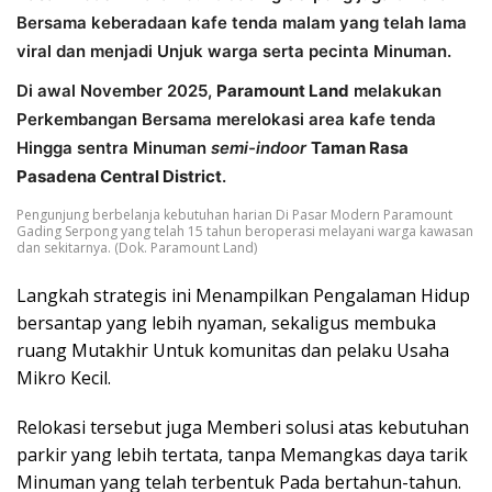
Bersama keberadaan
kafe tenda malam
yang telah lama
viral dan menjadi Unjuk warga serta pecinta Minuman.
Di awal November 2025,
Paramount Land
melakukan
Perkembangan Bersama merelokasi area kafe tenda
Hingga sentra Minuman
semi-indoor
Taman Rasa
Pasadena Central District
.
Pengunjung berbelanja kebutuhan harian Di Pasar Modern Paramount
Gading Serpong yang telah 15 tahun beroperasi melayani warga kawasan
dan sekitarnya. (Dok. Paramount Land)
Langkah strategis ini Menampilkan Pengalaman Hidup
bersantap yang lebih nyaman, sekaligus membuka
ruang Mutakhir Untuk komunitas dan pelaku Usaha
Mikro Kecil.
Relokasi tersebut juga Memberi solusi atas kebutuhan
parkir yang lebih tertata, tanpa Memangkas daya tarik
Minuman yang telah terbentuk Pada bertahun-tahun.