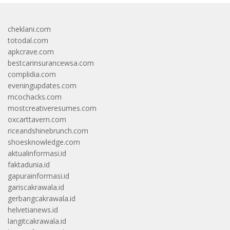
cheklani.com
totodal.com
apkcrave.com
bestcarinsurancewsa.com
complidia.com
eveningupdates.com
mcochacks.com
mostcreativeresumes.com
oxcarttavern.com
riceandshinebrunch.com
shoesknowledge.com
aktualinformasi.id
faktadunia.id
gapurainformasi.id
gariscakrawala.id
gerbangcakrawala.id
helvetianews.id
langitcakrawala.id