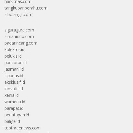
harkitnas.com
tangkubanperahu.com
sibolangit.com
siguragura.com
simanindo.com
padarincang.com
kolektor.id
pelukis.id
pancoran.id
jasmani.id
cipanas.id
eksklusif.id
inovatif.id
xenia.id
wamena.id
parapat.id
penatapan.id
balige.id
topthreenews.com