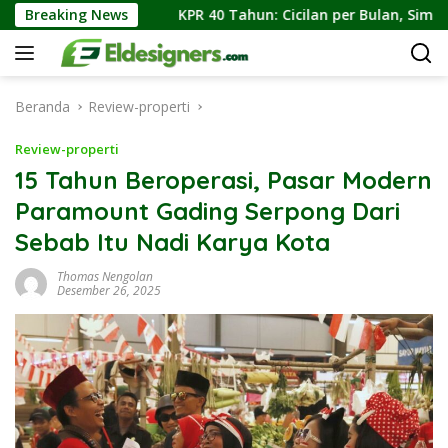
Langsung
karta
Breaking News
KPR 40 Tahun: Cicilan per Bulan, Simulasi Angsu
ke
konten
Beranda
Review-properti
Review-properti
15 Tahun Beroperasi, Pasar Modern
Paramount Gading Serpong Dari
Sebab Itu Nadi Karya Kota
Thomas Nengolan
Desember 26, 2025