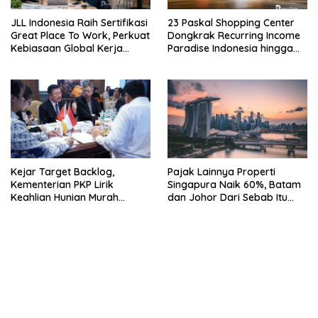
JLL Indonesia Raih Sertifikasi
23 Paskal Shopping Center
Great Place To Work, Perkuat
Dongkrak Recurring Income
Kebiasaan Global Kerja
Paradise Indonesia hingga
Hingga Industri Properti
71%
Kejar Target Backlog,
Pajak Lainnya Properti
Kementerian PKP Lirik
Singapura Naik 60%, Batam
Keahlian Hunian Murah
dan Johor Dari Sebab Itu
Tiongkok
Opsi Alternatif
bandar besar starlight princess1000 bagi bonus