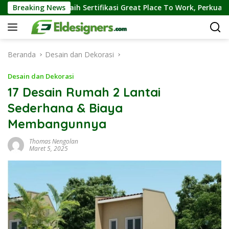
Langsung
ertifikasi Great Place To Work, Perkuat Kebiasaan Global Kerja H
Breaking News
ke
konten
Beranda
Desain dan Dekorasi
Desain dan Dekorasi
17 Desain Rumah 2 Lantai
Sederhana & Biaya
Membangunnya
Thomas Nengolan
Maret 5, 2025