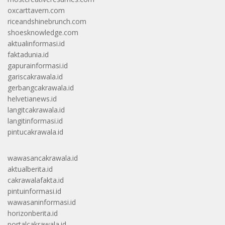
oxcarttavern.com
riceandshinebrunch.com
shoesknowledge.com
aktualinformasi.id
faktadunia.id
gapurainformasi.id
gariscakrawala.id
gerbangcakrawala.id
helvetianews.id
langitcakrawala.id
langitinformasi.id
pintucakrawala.id
wawasancakrawala.id
aktualberita.id
cakrawalafakta.id
pintuinformasi.id
wawasaninformasi.id
horizonberita.id
portalcakrawala.id