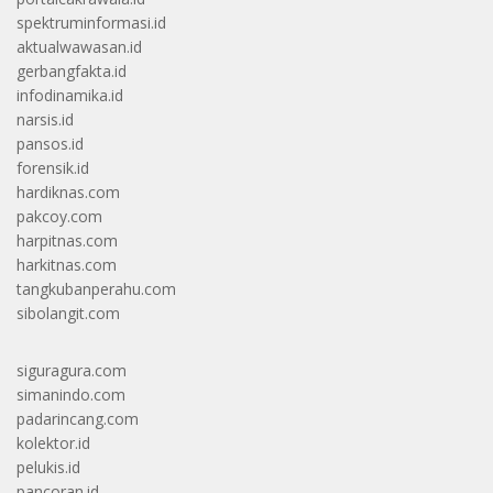
spektruminformasi.id
aktualwawasan.id
gerbangfakta.id
infodinamika.id
narsis.id
pansos.id
forensik.id
hardiknas.com
pakcoy.com
harpitnas.com
harkitnas.com
tangkubanperahu.com
sibolangit.com
siguragura.com
simanindo.com
padarincang.com
kolektor.id
pelukis.id
pancoran.id