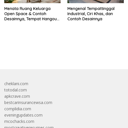
Menata Ruang Keluarga
Mengenal Tempattinggal
Open Space & Contoh
Industrial, Ciri Khas, dan
Desainnya, Tempat Hangout
Contoh Desainnya
Bareng Circle-mu
bandar besar starlight princess1000 bagi bonus
cheklani.com
totodal.com
apkcrave.com
bestcarinsurancewsa.com
complidia.com
eveningupdates.com
mcochacks.com
mostcreativeresumes.com