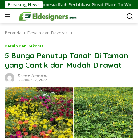
Langsung
Indonesia Raih Sertifikasi Great Place To Work, Perkuat Kebiasaa
Breaking News
ke
konten
Beranda
Desain dan Dekorasi
Desain dan Dekorasi
5 Bunga Penutup Tanah Di Taman
yang Cantik dan Mudah Dirawat
Thomas Nengolan
Februari 17, 2026