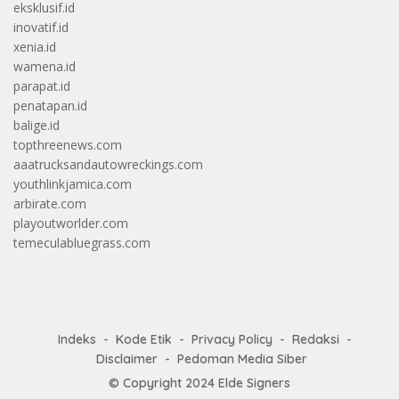
eksklusif.id
inovatif.id
xenia.id
wamena.id
parapat.id
penatapan.id
balige.id
topthreenews.com
aaatrucksandautowreckings.com
youthlinkjamica.com
arbirate.com
playoutworlder.com
temeculabluegrass.com
Indeks
Kode Etik
Privacy Policy
Redaksi
Disclaimer
Pedoman Media Siber
© Copyright 2024
Elde Signers