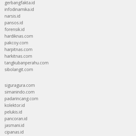
gerbangfakta.id
infodinamika.id
narsis.id
pansos.id
forensik.id
hardiknas.com
pakcoy.com
harpitnas.com
harkitnas.com
tangkubanperahu.com
sibolangit.com
siguragura.com
simanindo.com
padarincang.com
kolektor.id
pelukis.id
pancoran.id
jasmani.id
cipanas.id