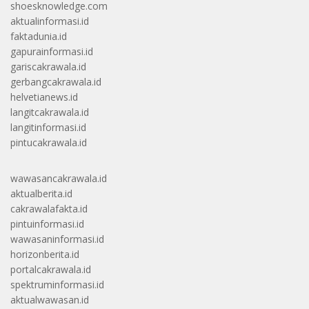
shoesknowledge.com
aktualinformasi.id
faktadunia.id
gapurainformasi.id
gariscakrawala.id
gerbangcakrawala.id
helvetianews.id
langitcakrawala.id
langitinformasi.id
pintucakrawala.id
wawasancakrawala.id
aktualberita.id
cakrawalafakta.id
pintuinformasi.id
wawasaninformasi.id
horizonberita.id
portalcakrawala.id
spektruminformasi.id
aktualwawasan.id