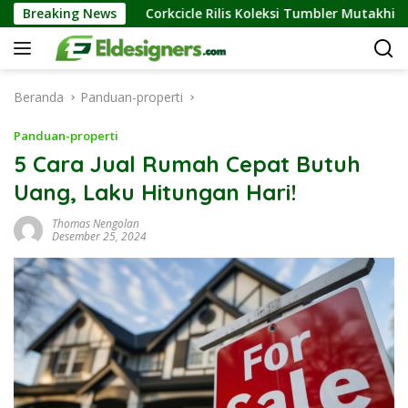
Langsung
nya
Breaking News
Corkcicle Rilis Koleksi Tumbler Mutakhir, Hadir Di
ke
konten
Beranda
Panduan-properti
Panduan-properti
5 Cara Jual Rumah Cepat Butuh
Uang, Laku Hitungan Hari!
Thomas Nengolan
Desember 25, 2024