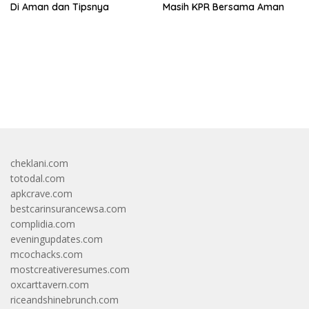
Di Aman dan Tipsnya
Masih KPR Bersama Aman
bandar besar starlight princess1000 bagi bonus
cheklani.com
totodal.com
apkcrave.com
bestcarinsurancewsa.com
complidia.com
eveningupdates.com
mcochacks.com
mostcreativeresumes.com
oxcarttavern.com
riceandshinebrunch.com