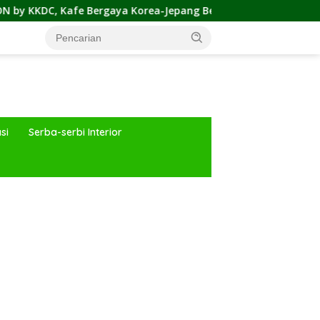
gaya Korea-Jepang Bersama Permainan Cahaya nan Atraktif
si
Serba-serbi Interior
ar besar starlight princess1000 bagi bonus