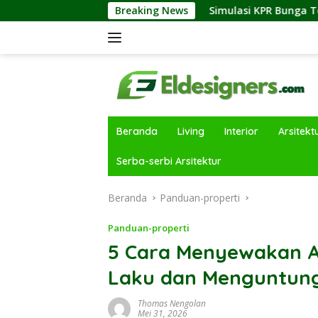
Langsung
tri Properti
Simulasi KPR Bunga Tetap vs Floating: Per
Breaking News
ke
konten
Beranda
Living
Interior
Arsitekt
Serba-serbi Arsitektur
Beranda
Panduan-properti
Panduan-properti
5 Cara Menyewakan 
Laku dan Menguntun
Thomas Nengolan
Mei 31, 2026