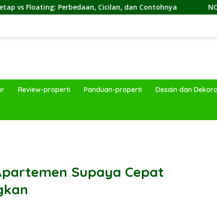
bedaan, Cicilan, dan Contohnya
NON by KKDC, Kafe Ber
ur
Review-properti
Panduan-properti
Desain dan Dekora
band
Apartemen Supaya Cepat
gkan