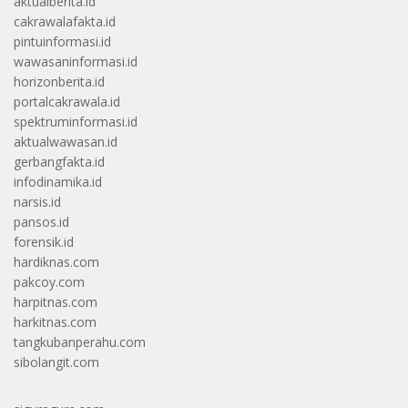
aktualberita.id
cakrawalafakta.id
pintuinformasi.id
wawasaninformasi.id
horizonberita.id
portalcakrawala.id
spektruminformasi.id
aktualwawasan.id
gerbangfakta.id
infodinamika.id
narsis.id
pansos.id
forensik.id
hardiknas.com
pakcoy.com
harpitnas.com
harkitnas.com
tangkubanperahu.com
sibolangit.com