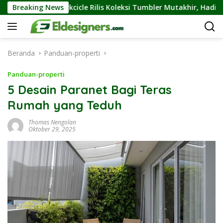
Langsung
orkcicle Rilis Koleksi Tumbler Mutakhir, Hadir Di Warna Sederha
Breaking News
ke
konten
Beranda
Panduan-properti
Panduan-properti
5 Desain Paranet Bagi Teras
Rumah yang Teduh
Thomas Nengolan
Oktober 29, 2025