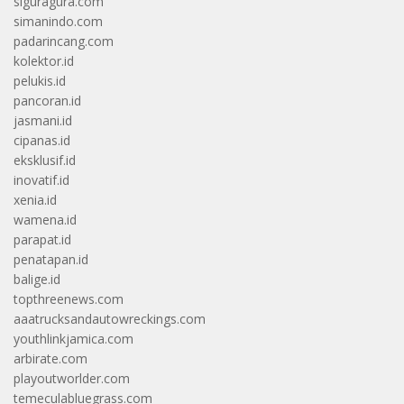
siguragura.com
simanindo.com
padarincang.com
kolektor.id
pelukis.id
pancoran.id
jasmani.id
cipanas.id
eksklusif.id
inovatif.id
xenia.id
wamena.id
parapat.id
penatapan.id
balige.id
topthreenews.com
aaatrucksandautowreckings.com
youthlinkjamica.com
arbirate.com
playoutworlder.com
temeculabluegrass.com