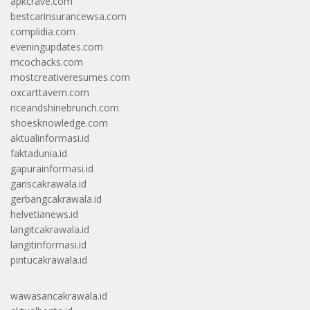
apkcrave.com
bestcarinsurancewsa.com
complidia.com
eveningupdates.com
mcochacks.com
mostcreativeresumes.com
oxcarttavern.com
riceandshinebrunch.com
shoesknowledge.com
aktualinformasi.id
faktadunia.id
gapurainformasi.id
gariscakrawala.id
gerbangcakrawala.id
helvetianews.id
langitcakrawala.id
langitinformasi.id
pintucakrawala.id
wawasancakrawala.id