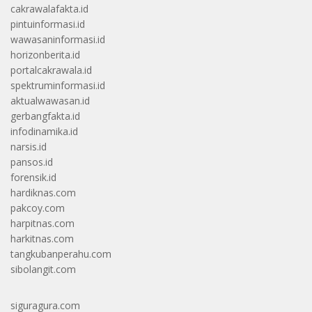
cakrawalafakta.id
pintuinformasi.id
wawasaninformasi.id
horizonberita.id
portalcakrawala.id
spektruminformasi.id
aktualwawasan.id
gerbangfakta.id
infodinamika.id
narsis.id
pansos.id
forensik.id
hardiknas.com
pakcoy.com
harpitnas.com
harkitnas.com
tangkubanperahu.com
sibolangit.com
siguragura.com