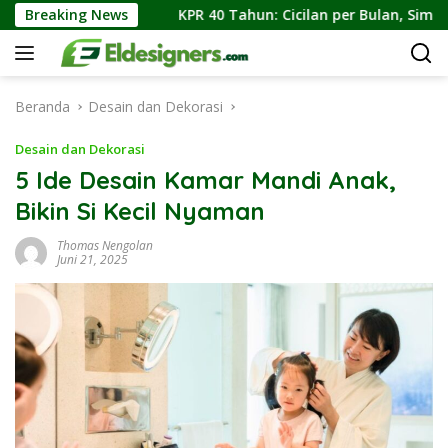
Langsung
a
Breaking News
KPR 40 Tahun: Cicilan per Bulan, Simulasi Angsuran,
ke
konten
Beranda
Desain dan Dekorasi
Desain dan Dekorasi
5 Ide Desain Kamar Mandi Anak,
Bikin Si Kecil Nyaman
Thomas Nengolan
Juni 21, 2025