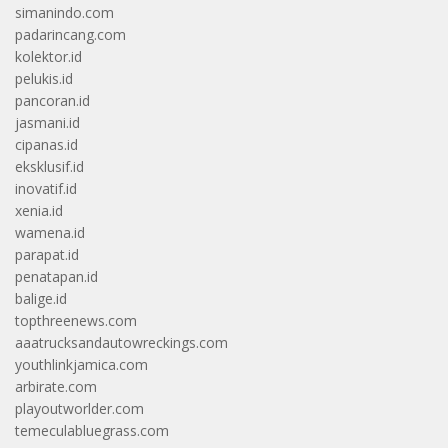
simanindo.com
padarincang.com
kolektor.id
pelukis.id
pancoran.id
jasmani.id
cipanas.id
eksklusif.id
inovatif.id
xenia.id
wamena.id
parapat.id
penatapan.id
balige.id
topthreenews.com
aaatrucksandautowreckings.com
youthlinkjamica.com
arbirate.com
playoutworlder.com
temeculabluegrass.com