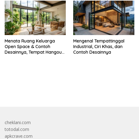
Menata Ruang Keluarga
Mengenal Tempattinggal
Open Space & Contoh
Industrial, Ciri Khas, dan
Desainnya, Tempat Hangout
Contoh Desainnya
Bareng Circle-mu
bandar besar starlight princess1000 bagi bonus
cheklani.com
totodal.com
apkcrave.com