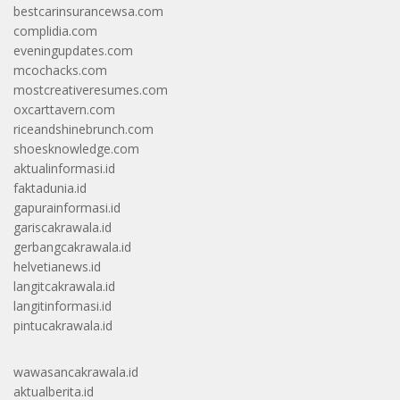
bestcarinsurancewsa.com
complidia.com
eveningupdates.com
mcochacks.com
mostcreativeresumes.com
oxcarttavern.com
riceandshinebrunch.com
shoesknowledge.com
aktualinformasi.id
faktadunia.id
gapurainformasi.id
gariscakrawala.id
gerbangcakrawala.id
helvetianews.id
langitcakrawala.id
langitinformasi.id
pintucakrawala.id
wawasancakrawala.id
aktualberita.id