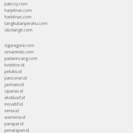
pakcoy.com
harpitnas.com
harkitnas.com
tangkubanperahu.com
sibolangit.com
siguragura.com
simanindo.com
padarincang.com
kolektor.id
pelukis.id
pancoran.id
jasmani.id
cipanas.id
eksklusif.id
inovatif.id
xenia.id
wamena.id
parapat.id
penatapan.id