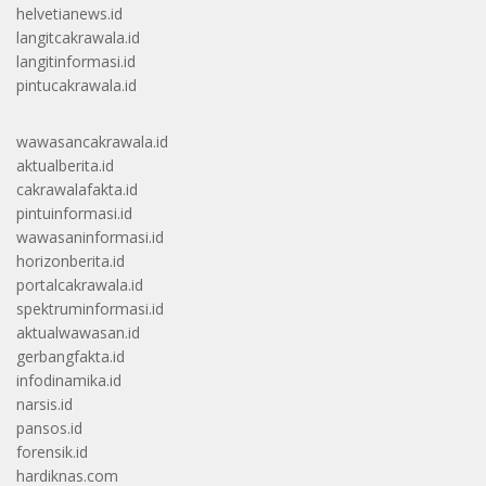
helvetianews.id
langitcakrawala.id
langitinformasi.id
pintucakrawala.id
wawasancakrawala.id
aktualberita.id
cakrawalafakta.id
pintuinformasi.id
wawasaninformasi.id
horizonberita.id
portalcakrawala.id
spektruminformasi.id
aktualwawasan.id
gerbangfakta.id
infodinamika.id
narsis.id
pansos.id
forensik.id
hardiknas.com