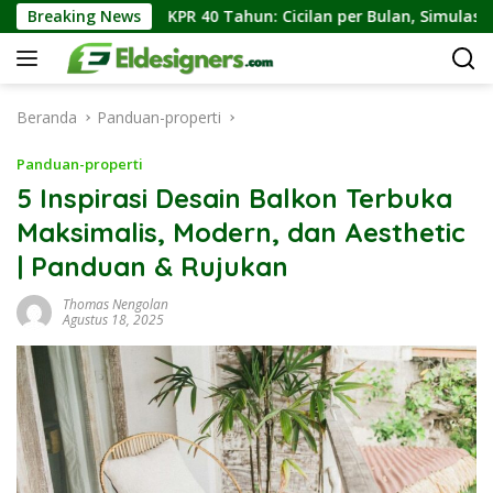
Langsung
KPR 40 Tahun: Cicilan per Bulan, Simulasi Angsuran, dan K
Breaking News
ke
konten
Beranda
Panduan-properti
Panduan-properti
5 Inspirasi Desain Balkon Terbuka
Maksimalis, Modern, dan Aesthetic
| Panduan & Rujukan
Thomas Nengolan
Agustus 18, 2025