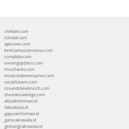
cheklani.com
totodal.com
apkcrave.com
bestcarinsurancewsa.com
complidia.com
eveningupdates.com
mcochacks.com
mostcreativeresumes.com
oxcarttavern.com
riceandshinebrunch.com
shoesknowledge.com
aktualinformasi.id
faktadunia.id
gapurainformasi.id
gariscakrawala.id
gerbangcakrawala.id