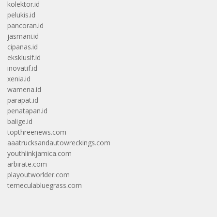
kolektor.id
pelukis.id
pancoran.id
jasmani.id
cipanas.id
eksklusif.id
inovatif.id
xenia.id
wamena.id
parapat.id
penatapan.id
balige.id
topthreenews.com
aaatrucksandautowreckings.com
youthlinkjamica.com
arbirate.com
playoutworlder.com
temeculabluegrass.com