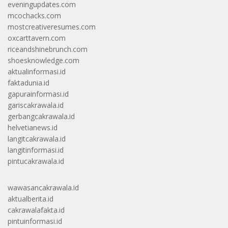
eveningupdates.com
mcochacks.com
mostcreativeresumes.com
oxcarttavern.com
riceandshinebrunch.com
shoesknowledge.com
aktualinformasi.id
faktadunia.id
gapurainformasi.id
gariscakrawala.id
gerbangcakrawala.id
helvetianews.id
langitcakrawala.id
langitinformasi.id
pintucakrawala.id
wawasancakrawala.id
aktualberita.id
cakrawalafakta.id
pintuinformasi.id