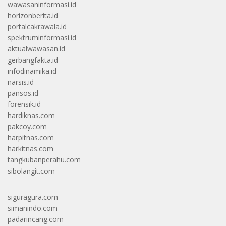
wawasaninformasi.id
horizonberita.id
portalcakrawala.id
spektruminformasi.id
aktualwawasan.id
gerbangfakta.id
infodinamika.id
narsis.id
pansos.id
forensik.id
hardiknas.com
pakcoy.com
harpitnas.com
harkitnas.com
tangkubanperahu.com
sibolangit.com
siguragura.com
simanindo.com
padarincang.com