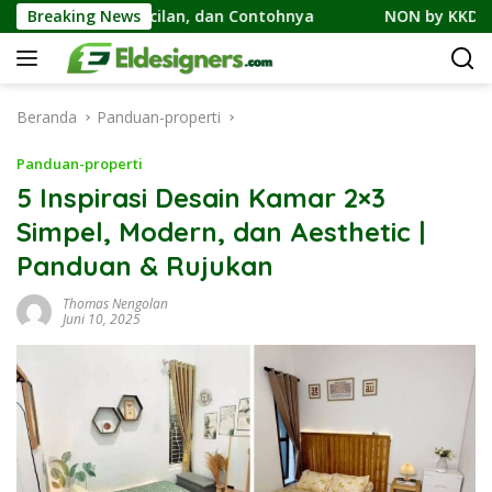
Langsung
Cicilan, dan Contohnya
Breaking News
NON by KKDC, Kafe Bergaya Kor
ke
konten
Beranda
Panduan-properti
Panduan-properti
5 Inspirasi Desain Kamar 2×3
Simpel, Modern, dan Aesthetic |
Panduan & Rujukan
Thomas Nengolan
Juni 10, 2025