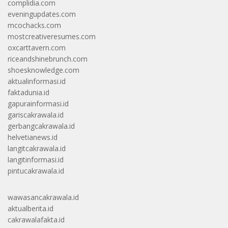
complidia.com
eveningupdates.com
mcochacks.com
mostcreativeresumes.com
oxcarttavern.com
riceandshinebrunch.com
shoesknowledge.com
aktualinformasi.id
faktadunia.id
gapurainformasi.id
gariscakrawala.id
gerbangcakrawala.id
helvetianews.id
langitcakrawala.id
langitinformasi.id
pintucakrawala.id
wawasancakrawala.id
aktualberita.id
cakrawalafakta.id