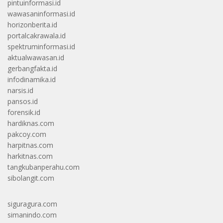
pintuinformasi.id
wawasaninformasi.id
horizonberita.id
portalcakrawala.id
spektruminformasi.id
aktualwawasan.id
gerbangfakta.id
infodinamika.id
narsis.id
pansos.id
forensik.id
hardiknas.com
pakcoy.com
harpitnas.com
harkitnas.com
tangkubanperahu.com
sibolangit.com
siguragura.com
simanindo.com