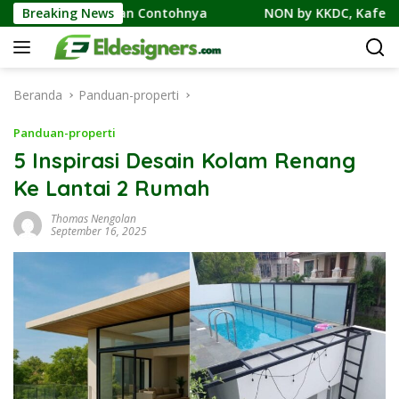
Langsung
n, dan Contohnya
Breaking News
NON by KKDC, Kafe Bergaya Korea-Je
ke
konten
Beranda
Panduan-properti
Panduan-properti
5 Inspirasi Desain Kolam Renang
Ke Lantai 2 Rumah
Thomas Nengolan
September 16, 2025