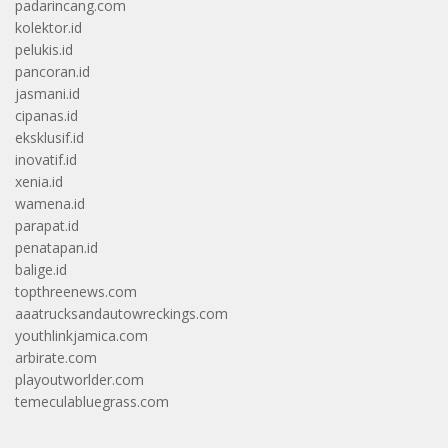
padarincang.com
kolektor.id
pelukis.id
pancoran.id
jasmani.id
cipanas.id
eksklusif.id
inovatif.id
xenia.id
wamena.id
parapat.id
penatapan.id
balige.id
topthreenews.com
aaatrucksandautowreckings.com
youthlinkjamica.com
arbirate.com
playoutworlder.com
temeculabluegrass.com