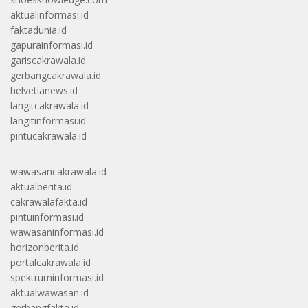
aktualinformasi.id
faktadunia.id
gapurainformasi.id
gariscakrawala.id
gerbangcakrawala.id
helvetianews.id
langitcakrawala.id
langitinformasi.id
pintucakrawala.id
wawasancakrawala.id
aktualberita.id
cakrawalafakta.id
pintuinformasi.id
wawasaninformasi.id
horizonberita.id
portalcakrawala.id
spektruminformasi.id
aktualwawasan.id
gerbangfakta.id