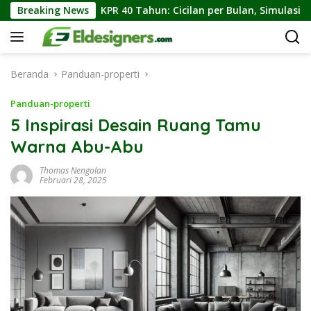
Langsung
KPR 40 Tahun: Cicilan per Bulan, Simulasi Angsuran, dan K
Breaking News
ke
konten
Beranda
Panduan-properti
Panduan-properti
5 Inspirasi Desain Ruang Tamu
Warna Abu-Abu
Thomas Nengolan
Februari 28, 2025