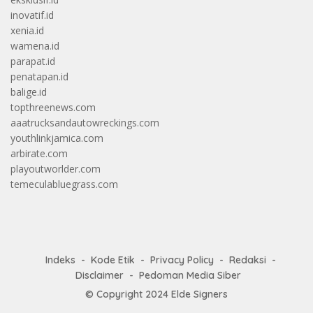
inovatif.id
xenia.id
wamena.id
parapat.id
penatapan.id
balige.id
topthreenews.com
aaatrucksandautowreckings.com
youthlinkjamica.com
arbirate.com
playoutworlder.com
temeculabluegrass.com
Indeks
Kode Etik
Privacy Policy
Redaksi
Disclaimer
Pedoman Media Siber
© Copyright 2024
Elde Signers