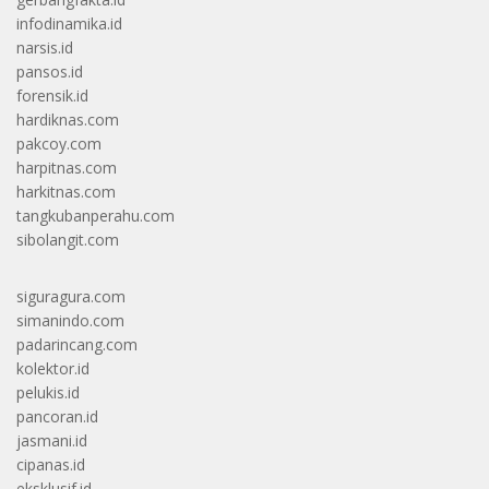
infodinamika.id
narsis.id
pansos.id
forensik.id
hardiknas.com
pakcoy.com
harpitnas.com
harkitnas.com
tangkubanperahu.com
sibolangit.com
siguragura.com
simanindo.com
padarincang.com
kolektor.id
pelukis.id
pancoran.id
jasmani.id
cipanas.id
eksklusif.id