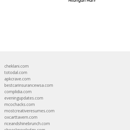
Hitungan Hari!
bandar besar starlight princess1000 bagi bonus
cheklani.com
totodal.com
apkcrave.com
bestcarinsurancewsa.com
complidia.com
eveningupdates.com
mcochacks.com
mostcreativeresumes.com
oxcarttavern.com
riceandshinebrunch.com
shoesknowledge.com