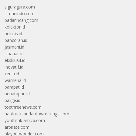
siguragura.com
simanindo.com
padarincang.com
kolektor.id
pelukis.id
pancoran.id
jasmani.id
cipanas.id
eksklusif.id
inovatif.id
xenia.id
wamena.id
parapat.id
penatapan.id
balige.id
topthreenews.com
aaatrucksandautowreckings.com
youthlinkjamica.com
arbirate.com
playoutworlder.com