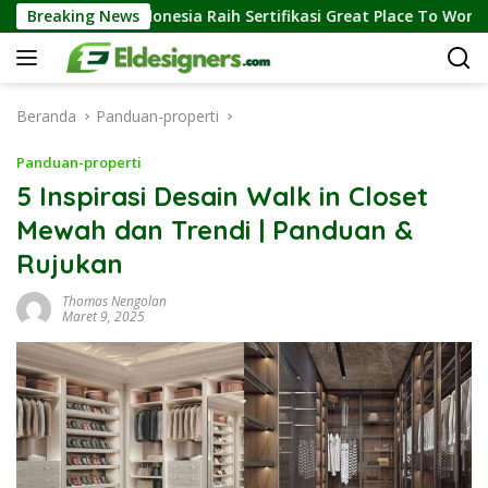
Langsung
 Indonesia Raih Sertifikasi Great Place To Work, Perkuat Kebiasa
Breaking News
ke
konten
Beranda
Panduan-properti
Panduan-properti
5 Inspirasi Desain Walk in Closet
Mewah dan Trendi | Panduan &
Rujukan
Thomas Nengolan
Maret 9, 2025