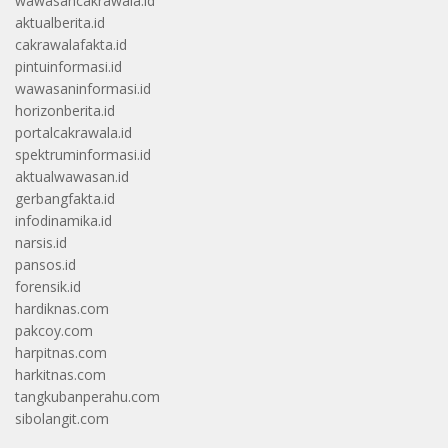
wawasancakrawala.id
aktualberita.id
cakrawalafakta.id
pintuinformasi.id
wawasaninformasi.id
horizonberita.id
portalcakrawala.id
spektruminformasi.id
aktualwawasan.id
gerbangfakta.id
infodinamika.id
narsis.id
pansos.id
forensik.id
hardiknas.com
pakcoy.com
harpitnas.com
harkitnas.com
tangkubanperahu.com
sibolangit.com