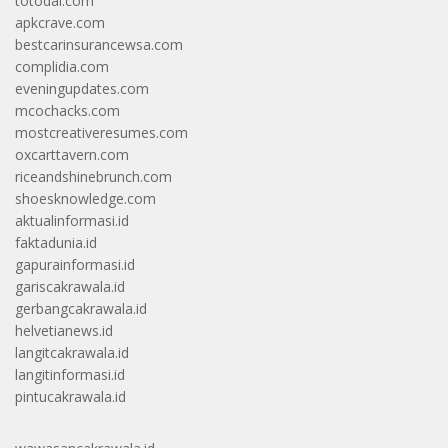
totodal.com
apkcrave.com
bestcarinsurancewsa.com
complidia.com
eveningupdates.com
mcochacks.com
mostcreativeresumes.com
oxcarttavern.com
riceandshinebrunch.com
shoesknowledge.com
aktualinformasi.id
faktadunia.id
gapurainformasi.id
gariscakrawala.id
gerbangcakrawala.id
helvetianews.id
langitcakrawala.id
langitinformasi.id
pintucakrawala.id