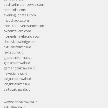
bestcarinsurancewsa.com
complidia.com
eveningupdates.com
mcochacks.com
mostcreativeresumes.com
oxcarttavern.com
riceandshinebrunch.com
shoesknowledge.com
aktualinformasi.id
faktadunia.id
gapurainformasi.id
gariscakrawala.id
gerbangcakrawala.id
helvetianews.id
langitcakrawala.id
langitinformasi.id
pintucakrawala.id
wawasancakrawala.id
aktualberita.id