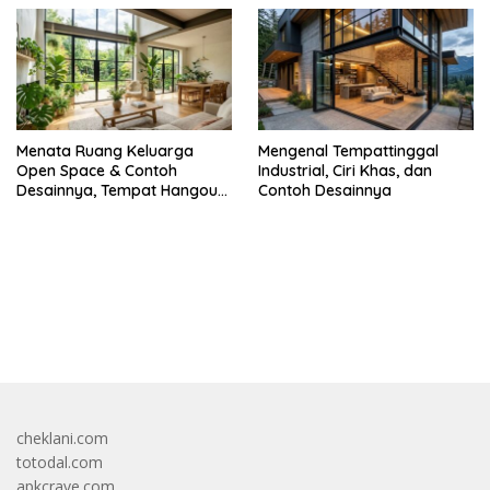
Menata Ruang Keluarga
Mengenal Tempattinggal
Open Space & Contoh
Industrial, Ciri Khas, dan
Desainnya, Tempat Hangout
Contoh Desainnya
Bareng Circle-mu
bandar besar starlight princess1000 bagi bonus
cheklani.com
totodal.com
apkcrave.com