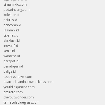
simanindo.com
padarincang.com
kolektor.id
pelukis.id
pancoran.id
jasmani.id
cipanas.id
eksklusif.id
inovatif.id
xenia.id
wamena.id
parapat.id
penatapan.id
balige.id
topthreenews.com
aaatrucksandautowreckings.com
youthlinkjamica.com
arbirate.com
playoutworlder.com
temeculabluegrass.com