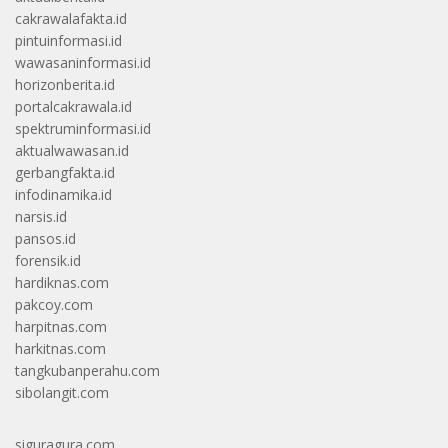
cakrawalafakta.id
pintuinformasi.id
wawasaninformasi.id
horizonberita.id
portalcakrawala.id
spektruminformasi.id
aktualwawasan.id
gerbangfakta.id
infodinamika.id
narsis.id
pansos.id
forensik.id
hardiknas.com
pakcoy.com
harpitnas.com
harkitnas.com
tangkubanperahu.com
sibolangit.com
siguragura.com