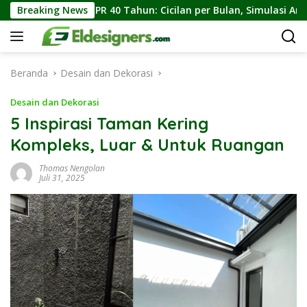
Langsung
PR 40 Tahun: Cicilan per Bulan, Simulasi Angsuran, dan Keunt
Breaking News
ke
konten
Beranda
Desain dan Dekorasi
Desain dan Dekorasi
5 Inspirasi Taman Kering
Kompleks, Luar & Untuk Ruangan
Thomas Nengolan
Juli 31, 2025