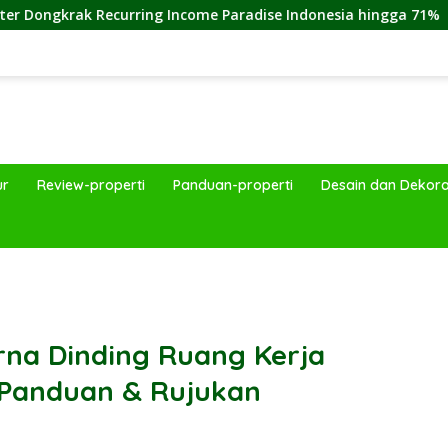
ing Income Paradise Indonesia hingga 71%
Cara Membel
ur
Review-properti
Panduan-properti
Desain dan Dekora
band
rna Dinding Ruang Kerja
 Panduan & Rujukan