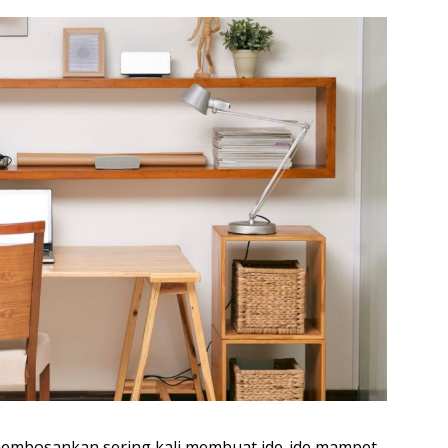
membosankan sering kali membuat ide-ide mampet