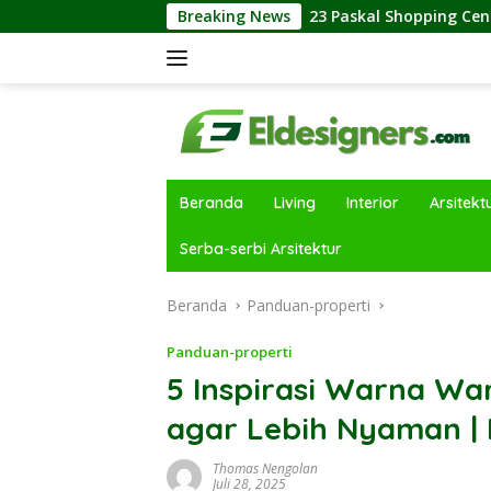
Langsung
n Atraktif
23 Paskal Shopping Center Dongkrak Recurr
Breaking News
ke
konten
Beranda
Living
Interior
Arsitekt
Serba-serbi Arsitektur
Beranda
Panduan-properti
Panduan-properti
5 Inspirasi Warna Wa
agar Lebih Nyaman |
Thomas Nengolan
Juli 28, 2025