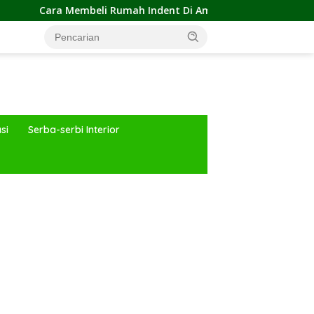
i Rumah Indent Di Aman dan Tipsnya
Kejar Target Bac
si
Serba-serbi Interior
ar besar starlight princess1000 bagi bonus