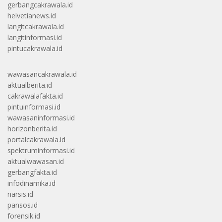
gerbangcakrawala.id
helvetianews.id
langitcakrawala.id
langitinformasi.id
pintucakrawala.id
wawasancakrawala.id
aktualberita.id
cakrawalafakta.id
pintuinformasi.id
wawasaninformasi.id
horizonberita.id
portalcakrawala.id
spektruminformasi.id
aktualwawasan.id
gerbangfakta.id
infodinamika.id
narsis.id
pansos.id
forensik.id