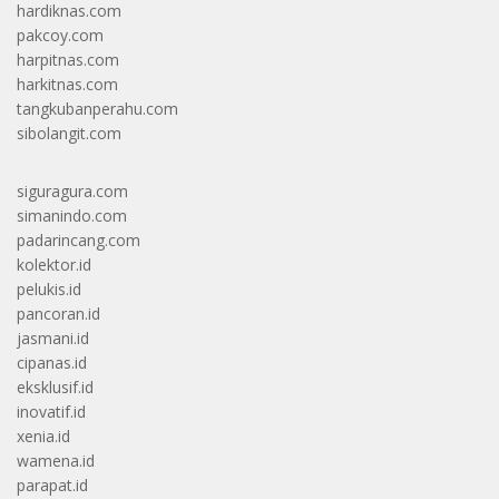
hardiknas.com
pakcoy.com
harpitnas.com
harkitnas.com
tangkubanperahu.com
sibolangit.com
siguragura.com
simanindo.com
padarincang.com
kolektor.id
pelukis.id
pancoran.id
jasmani.id
cipanas.id
eksklusif.id
inovatif.id
xenia.id
wamena.id
parapat.id