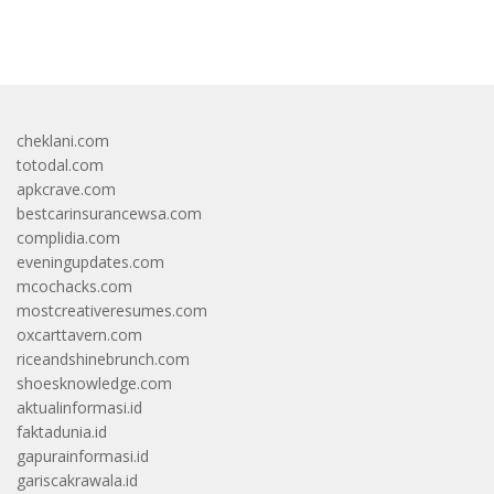
bandar besar starlight princess1000 bagi bonus
cheklani.com
totodal.com
apkcrave.com
bestcarinsurancewsa.com
complidia.com
eveningupdates.com
mcochacks.com
mostcreativeresumes.com
oxcarttavern.com
riceandshinebrunch.com
shoesknowledge.com
aktualinformasi.id
faktadunia.id
gapurainformasi.id
gariscakrawala.id