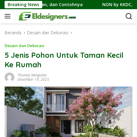
Langsung
cilan, dan Contohnya
Breaking News
NON by KKDC, Kafe Bergaya Korea
ke
konten
Beranda
Desain dan Dekorasi
Desain dan Dekorasi
5 Jenis Pohon Untuk Taman Kecil
Ke Rumah
Thomas Nengolan
Desember 19, 2025