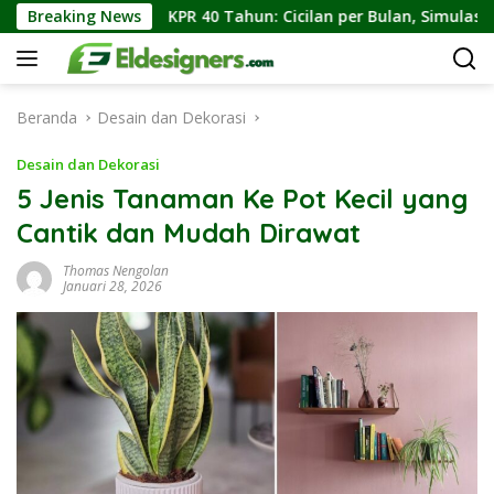
Langsung
KPR 40 Tahun: Cicilan per Bulan, Simulasi Angsuran, dan Keu
Breaking News
ke
konten
Beranda
Desain dan Dekorasi
Desain dan Dekorasi
5 Jenis Tanaman Ke Pot Kecil yang
Cantik dan Mudah Dirawat
Thomas Nengolan
Januari 28, 2026