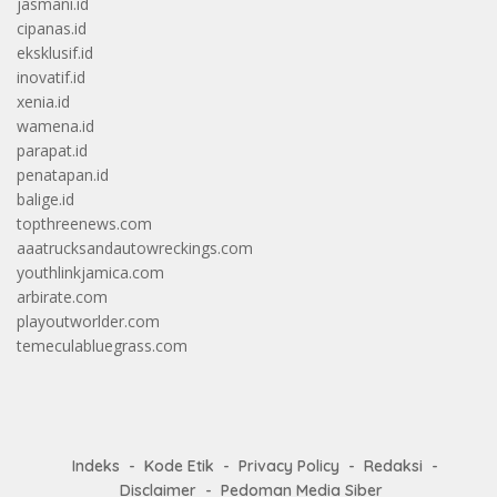
jasmani.id
cipanas.id
eksklusif.id
inovatif.id
xenia.id
wamena.id
parapat.id
penatapan.id
balige.id
topthreenews.com
aaatrucksandautowreckings.com
youthlinkjamica.com
arbirate.com
playoutworlder.com
temeculabluegrass.com
Indeks
Kode Etik
Privacy Policy
Redaksi
Disclaimer
Pedoman Media Siber