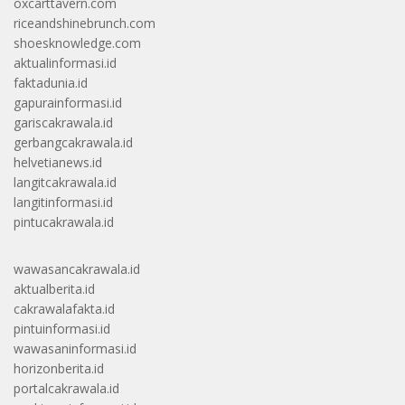
oxcarttavern.com
riceandshinebrunch.com
shoesknowledge.com
aktualinformasi.id
faktadunia.id
gapurainformasi.id
gariscakrawala.id
gerbangcakrawala.id
helvetianews.id
langitcakrawala.id
langitinformasi.id
pintucakrawala.id
wawasancakrawala.id
aktualberita.id
cakrawalafakta.id
pintuinformasi.id
wawasaninformasi.id
horizonberita.id
portalcakrawala.id