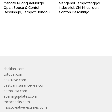
Menata Ruang Keluarga
Mengenal Tempattinggal
Open Space & Contoh
Industrial, Ciri Khas, dan
Desainnya, Tempat Hangout
Contoh Desainnya
Bareng Circle-mu
bandar besar starlight princess1000 bagi bonus
cheklani.com
totodal.com
apkcrave.com
bestcarinsurancewsa.com
complidia.com
eveningupdates.com
mcochacks.com
mostcreativeresumes.com