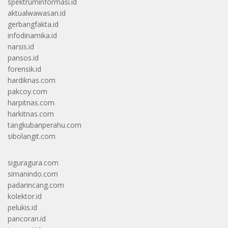
spektruminformasi.id
aktualwawasan.id
gerbangfakta.id
infodinamika.id
narsis.id
pansos.id
forensik.id
hardiknas.com
pakcoy.com
harpitnas.com
harkitnas.com
tangkubanperahu.com
sibolangit.com
siguragura.com
simanindo.com
padarincang.com
kolektor.id
pelukis.id
pancoran.id