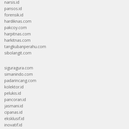
narsis.id
pansos.id
forensik.id
hardiknas.com
pakcoy.com
harpitnas.com
harkitnas.com
tangkubanperahu.com
sibolangit.com
siguragura.com
simanindo.com
padarincang.com
kolektor.id
pelukis.id
pancoran.id
jasmani.id
cipanas.id
eksklusif.id
inovatif.id