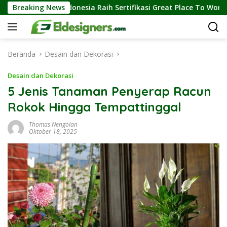
Langsung
esia Raih Sertifikasi Great Place To Work, Perkuat Kebiasaan Glo
Breaking News
ke
konten
Beranda
Desain dan Dekorasi
Desain dan Dekorasi
5 Jenis Tanaman Penyerap Racun
Rokok Hingga Tempattinggal
Thomas Nengolan
Oktober 18, 2025