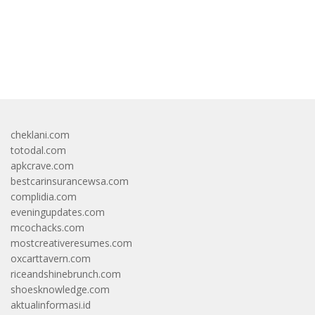
bandar besar starlight princess1000 bagi bonus
cheklani.com
totodal.com
apkcrave.com
bestcarinsurancewsa.com
complidia.com
eveningupdates.com
mcochacks.com
mostcreativeresumes.com
oxcarttavern.com
riceandshinebrunch.com
shoesknowledge.com
aktualinformasi.id