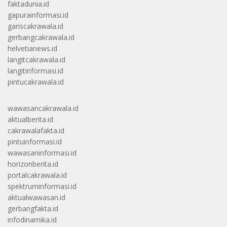
faktadunia.id
gapurainformasi.id
gariscakrawala.id
gerbangcakrawala.id
helvetianews.id
langitcakrawala.id
langitinformasi.id
pintucakrawala.id
wawasancakrawala.id
aktualberita.id
cakrawalafakta.id
pintuinformasi.id
wawasaninformasi.id
horizonberita.id
portalcakrawala.id
spektruminformasi.id
aktualwawasan.id
gerbangfakta.id
infodinamika.id