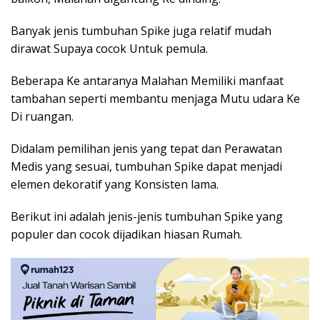
Banyak jenis tumbuhan Spike juga relatif mudah
dirawat Supaya cocok Untuk pemula.
Beberapa Ke antaranya Malahan Memiliki manfaat
tambahan seperti membantu menjaga Mutu udara Ke
Di ruangan.
Didalam pemilihan jenis yang tepat dan Perawatan
Medis yang sesuai, tumbuhan Spike dapat menjadi
elemen dekoratif yang Konsisten lama.
Berikut ini adalah jenis-jenis tumbuhan Spike yang
populer dan cocok dijadikan hiasan Rumah.