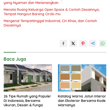
yang Nyaman dan Menenangkan
Menata Ruang Keluarga Open Space & Contoh Desainnya,
Tempat Hangout Bareng Circle-mu
Mengenal Tempattinggal Industrial, Ciri Khas, dan Contoh
Desainnya
Baca Juga
26 Tipe Rumah yang Populer
Katalog Warna Jotun Interior
Di Indonesia, Bersama
dan Eksterior Bersama Kode
Ukuran, Desain & Fungsi
Warnanya