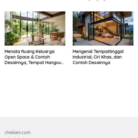
Menenangkan
Menata Ruang Keluarga
Mengenal Tempattinggal
Open Space & Contoh
Industrial, Ciri Khas, dan
Desainnya, Tempat Hangout
Contoh Desainnya
Bareng Circle-mu
bandar besar starlight princess1000 bagi bonus
cheklani.com