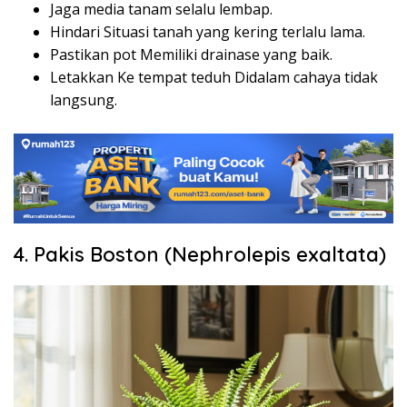
Jaga media tanam selalu lembap.
Hindari Situasi tanah yang kering terlalu lama.
Pastikan pot Memiliki drainase yang baik.
Letakkan Ke tempat teduh Didalam cahaya tidak
langsung.
4. Pakis Boston (Nephrolepis exaltata)