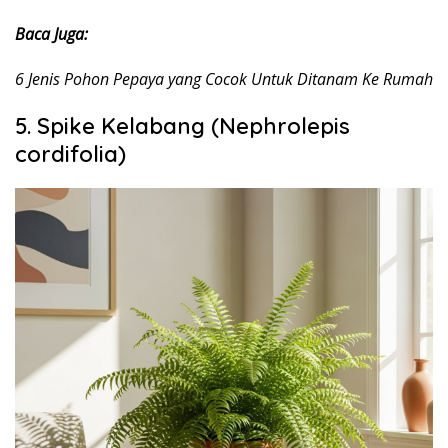
Baca Juga:
6 Jenis Pohon Pepaya yang Cocok Untuk Ditanam Ke Rumah
5. Spike Kelabang (Nephrolepis
cordifolia)