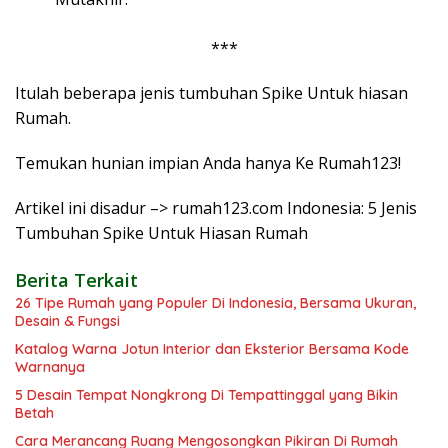
***
Itulah beberapa jenis tumbuhan Spike Untuk hiasan
Rumah.
Temukan hunian impian Anda hanya Ke Rumah123!
Artikel ini disadur –> rumah123.com Indonesia: 5 Jenis
Tumbuhan Spike Untuk Hiasan Rumah
Berita Terkait
26 Tipe Rumah yang Populer Di Indonesia, Bersama Ukuran,
Desain & Fungsi
Katalog Warna Jotun Interior dan Eksterior Bersama Kode
Warnanya
5 Desain Tempat Nongkrong Di Tempattinggal yang Bikin
Betah
Cara Merancang Ruang Mengosongkan Pikiran Di Rumah