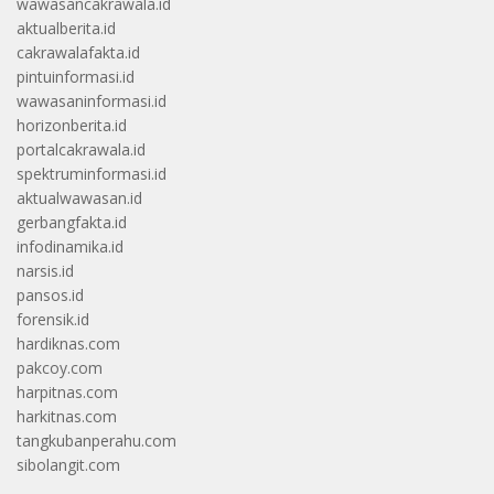
wawasancakrawala.id
aktualberita.id
cakrawalafakta.id
pintuinformasi.id
wawasaninformasi.id
horizonberita.id
portalcakrawala.id
spektruminformasi.id
aktualwawasan.id
gerbangfakta.id
infodinamika.id
narsis.id
pansos.id
forensik.id
hardiknas.com
pakcoy.com
harpitnas.com
harkitnas.com
tangkubanperahu.com
sibolangit.com