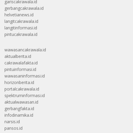
gariscakrawala.id
gerbangcakrawala.id
helvetianews.id
langitcakrawala.id
langitinformasi.id
pintucakrawala.id
wawasancakrawala.id
aktualberita.id
cakrawalafakta.id
pintuinformasi.id
wawasaninformasi.id
horizonberita.id
portalcakrawala.id
spektruminformasi.id
aktualwawasan.id
gerbangfakta.id
infodinamika.id
narsis.id
pansos.id