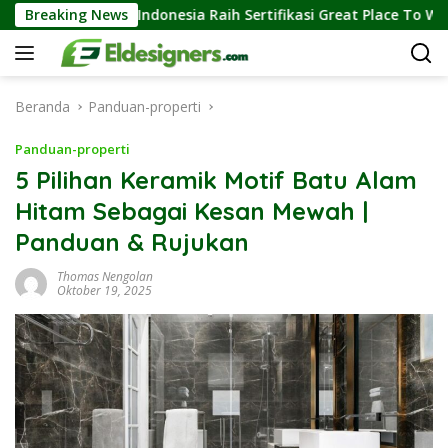
Langsung
LL Indonesia Raih Sertifikasi Great Place To Work, Perkuat Kebia
Breaking News
ke
konten
Beranda
Panduan-properti
Panduan-properti
5 Pilihan Keramik Motif Batu Alam
Hitam Sebagai Kesan Mewah |
Panduan & Rujukan
Thomas Nengolan
Oktober 19, 2025