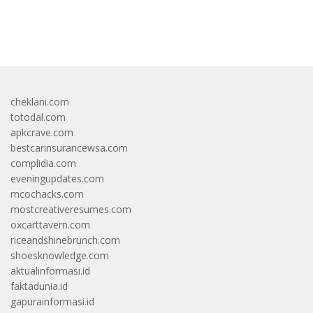
bandar besar starlight princess1000 bagi bonus
cheklani.com
totodal.com
apkcrave.com
bestcarinsurancewsa.com
complidia.com
eveningupdates.com
mcochacks.com
mostcreativeresumes.com
oxcarttavern.com
riceandshinebrunch.com
shoesknowledge.com
aktualinformasi.id
faktadunia.id
gapurainformasi.id