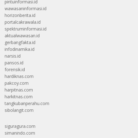
pintuinformasi.id
wawasaninformasi.id
horizonberita.id
portalcakrawala.id
spektruminformasi.id
aktualwawasan.id
gerbangfakta.id
infodinamika.id
narsis.id
pansos.id
forensik.id
hardiknas.com
pakcoy.com
harpitnas.com
harkitnas.com
tangkubanperahu.com
sibolangit.com
siguragura.com
simanindo.com