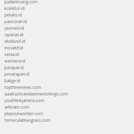
padarincang.com
kolektor.id
pelukis.id
pancoran.id
jasmani.id
cipanas.id
eksklusif.id
inovatif.id
xenia.id
wamena.id
parapat.id
penatapan.id
balige.id
topthreenews.com
aaatrucksandautowreckings.com
youthlinkjamica.com
arbirate.com
playoutworlder.com
temeculabluegrass.com