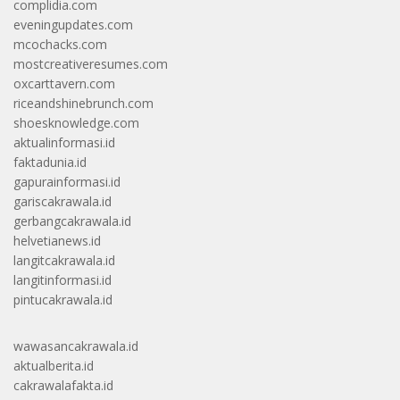
complidia.com
eveningupdates.com
mcochacks.com
mostcreativeresumes.com
oxcarttavern.com
riceandshinebrunch.com
shoesknowledge.com
aktualinformasi.id
faktadunia.id
gapurainformasi.id
gariscakrawala.id
gerbangcakrawala.id
helvetianews.id
langitcakrawala.id
langitinformasi.id
pintucakrawala.id
wawasancakrawala.id
aktualberita.id
cakrawalafakta.id