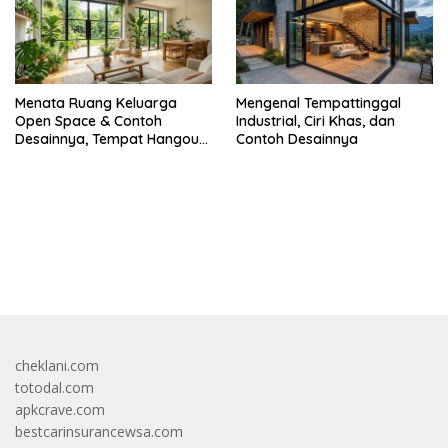
Menata Ruang Keluarga
Mengenal Tempattinggal
Open Space & Contoh
Industrial, Ciri Khas, dan
Desainnya, Tempat Hangout
Contoh Desainnya
Bareng Circle-mu
bandar besar starlight princess1000 bagi bonus
cheklani.com
totodal.com
apkcrave.com
bestcarinsurancewsa.com