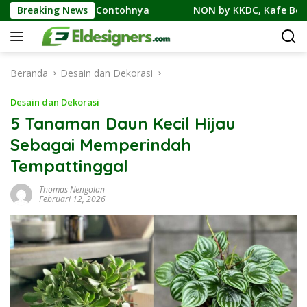
Langsung
an Contohnya
Breaking News
NON by KKDC, Kafe Bergaya Korea-Jepang
ke
konten
Beranda
Desain dan Dekorasi
Desain dan Dekorasi
5 Tanaman Daun Kecil Hijau
Sebagai Memperindah
Tempattinggal
Thomas Nengolan
Februari 12, 2026