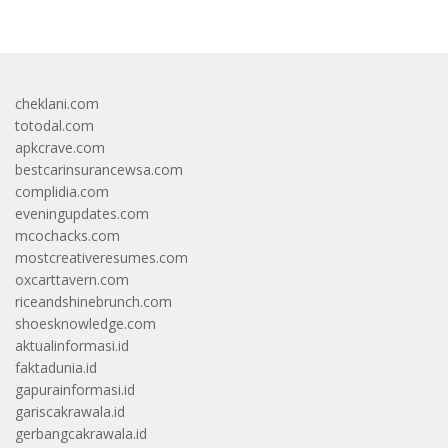
cheklani.com
totodal.com
apkcrave.com
bestcarinsurancewsa.com
complidia.com
eveningupdates.com
mcochacks.com
mostcreativeresumes.com
oxcarttavern.com
riceandshinebrunch.com
shoesknowledge.com
aktualinformasi.id
faktadunia.id
gapurainformasi.id
gariscakrawala.id
gerbangcakrawala.id