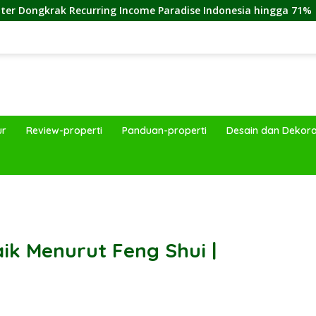
ecurring Income Paradise Indonesia hingga 71%
Cara M
ur
Review-properti
Panduan-properti
Desain dan Dekora
band
k Menurut Feng Shui |