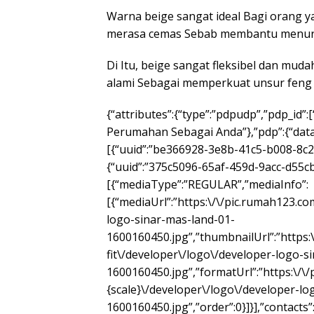
Warna beige sangat ideal Bagi orang y
merasa cemas Sebab membantu menuru
Di Itu, beige sangat fleksibel dan muda
alami Sebagai memperkuat unsur feng s
{“attributes”:{“type”:”pdpudp”,”pdp_id”
Perumahan Sebagai Anda”},”pdp”:{“data”
[{“uuid”:”be366928-3e8b-41c5-b008-8c2
{“uuid”:”375c5096-65af-459d-9acc-d55c
[{“mediaType”:”REGULAR”,”mediaInfo”:
[{“mediaUrl”:”https:\/\/pic.rumah123.c
logo-sinar-mas-land-01-
1600160450.jpg”,”thumbnailUrl”:”https
fit\/developer\/logo\/developer-logo-s
1600160450.jpg”,”formatUrl”:”https:\/\
{scale}\/developer\/logo\/developer-lo
1600160450.jpg”,”order”:0}]}],”contacts”