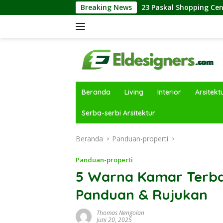
Langsung
ya nan Atraktif
Breaking News
23 Paskal Shopping Center Dongkrak R
ke
konten
Beranda
Living
Interior
Arsitekt
Serba-serbi Arsitektur
Beranda
Panduan-properti
Panduan-properti
5 Warna Kamar Terbai
Panduan & Rujukan
Thomas Nengolan
Juni 20, 2025