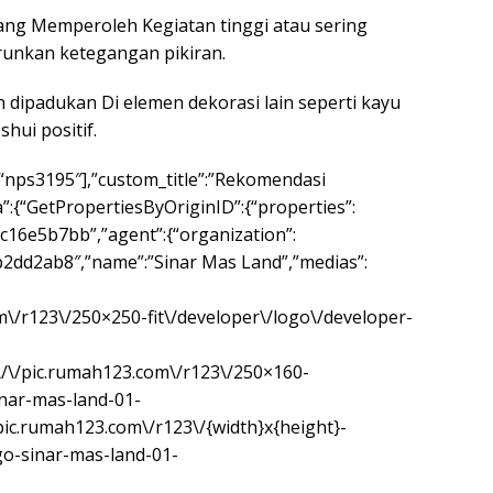
ang Memperoleh Kegiatan tinggi atau sering
nkan ketegangan pikiran.
h dipadukan Di elemen dekorasi lain seperti kayu
hui positif.
:[“nps3195″],”custom_title”:”Rekomendasi
:{“GetPropertiesByOriginID”:{“properties”:
c16e5b7bb”,”agent”:{“organization”:
b2dd2ab8″,”name”:”Sinar Mas Land”,”medias”:
om\/r123\/250×250-fit\/developer\/logo\/developer-
:\/\/pic.rumah123.com\/r123\/250×160-
inar-mas-land-01-
/pic.rumah123.com\/r123\/{width}x{height}-
go-sinar-mas-land-01-
: