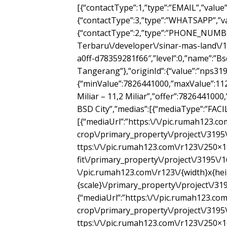
[{“contactType”:1,”type”:”EMAIL”,”value”