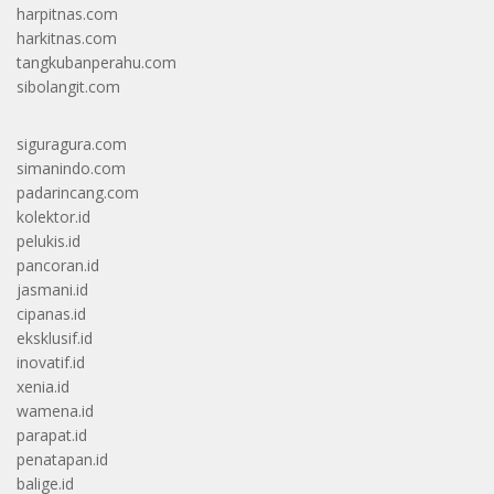
harpitnas.com
harkitnas.com
tangkubanperahu.com
sibolangit.com
siguragura.com
simanindo.com
padarincang.com
kolektor.id
pelukis.id
pancoran.id
jasmani.id
cipanas.id
eksklusif.id
inovatif.id
xenia.id
wamena.id
parapat.id
penatapan.id
balige.id