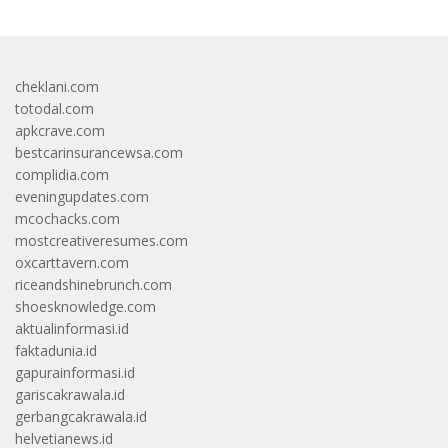
cheklani.com
totodal.com
apkcrave.com
bestcarinsurancewsa.com
complidia.com
eveningupdates.com
mcochacks.com
mostcreativeresumes.com
oxcarttavern.com
riceandshinebrunch.com
shoesknowledge.com
aktualinformasi.id
faktadunia.id
gapurainformasi.id
gariscakrawala.id
gerbangcakrawala.id
helvetianews.id