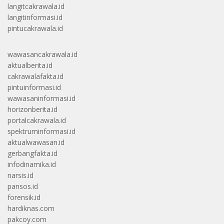
langitcakrawala.id
langitinformasi.id
pintucakrawala.id
wawasancakrawala.id
aktualberita.id
cakrawalafakta.id
pintuinformasi.id
wawasaninformasi.id
horizonberita.id
portalcakrawala.id
spektruminformasi.id
aktualwawasan.id
gerbangfakta.id
infodinamika.id
narsis.id
pansos.id
forensik.id
hardiknas.com
pakcoy.com