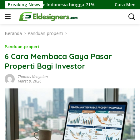
Langsung
radise Indonesia hingga 71%
Breaking News
Cara Membeli Rumah Inde
ke
konten
Beranda
Panduan-properti
Panduan-properti
6 Cara Membaca Gaya Pasar
Properti Bagi Investor
Thomas Nengolan
Maret 8, 2026