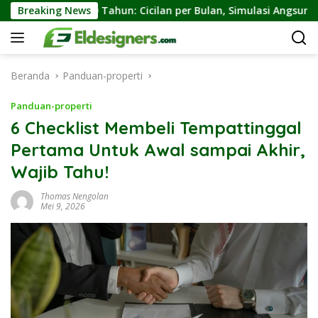
Langsung
0 Tahun: Cicilan per Bulan, Simulasi Angsuran, dan Keuntungan
Breaking News
ke
konten
Beranda
Panduan-properti
Panduan-properti
6 Checklist Membeli Tempattinggal
Pertama Untuk Awal sampai Akhir,
Wajib Tahu!
Thomas Nengolan
Mei 9, 2026