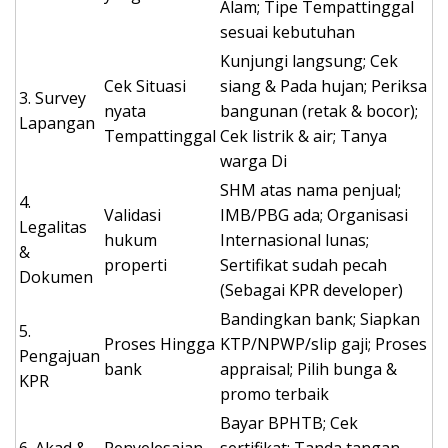
Alam; Tipe Tempattinggal
sesuai kebutuhan
Kunjungi langsung; Cek
Cek Situasi
siang & Pada hujan; Periksa
3. Survey
nyata
bangunan (retak & bocor);
Lapangan
Tempattinggal
Cek listrik & air; Tanya
warga Di
SHM atas nama penjual;
4.
Validasi
IMB/PBG ada; Organisasi
Legalitas
hukum
Internasional lunas;
&
properti
Sertifikat sudah pecah
Dokumen
(Sebagai KPR developer)
Bandingkan bank; Siapkan
5.
Proses Hingga
KTP/NPWP/slip gaji; Proses
Pengajuan
bank
appraisal; Pilih bunga &
KPR
promo terbaik
Bayar BPHTB; Cek