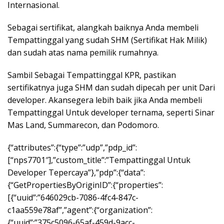
Internasional.
Sebagai sertifikat, alangkah baiknya Anda membeli
Tempattinggal yang sudah SHM (Sertifikat Hak Milik)
dan sudah atas nama pemilik rumahnya.
Sambil Sebagai Tempattinggal KPR, pastikan
sertifikatnya juga SHM dan sudah dipecah per unit Dari
developer. Akansegera lebih baik jika Anda membeli
Tempattinggal Untuk developer ternama, seperti Sinar
Mas Land, Summarecon, dan Podomoro.
{“attributes”:{“type”:”udp”,”pdp_id”:
[“nps7701″],”custom_title”:”Tempattinggal Untuk
Developer Tepercaya”},”pdp”:{“data”:
{“GetPropertiesByOriginID”:{“properties”:
[{“uuid”:”646029cb-7086-4fc4-847c-
c1aa559e78af”,”agent”:{“organization”:
{“uuid”:”375c5096-65af-459d-9acc-