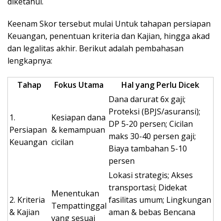
diketahui.
Keenam Skor tersebut mulai Untuk tahapan persiapan
Keuangan, penentuan kriteria dan Kajian, hingga akad
dan legalitas akhir. Berikut adalah pembahasan
lengkapnya:
Tahap
Fokus Utama
Hal yang Perlu Dicek
Dana darurat 6x gaji;
Proteksi (BPJS/asuransi);
1.
Kesiapan dana
DP 5-20 persen; Cicilan
Persiapan
& kemampuan
maks 30-40 persen gaji;
Keuangan
cicilan
Biaya tambahan 5-10
persen
Lokasi strategis; Akses
transportasi; Didekat
Menentukan
2. Kriteria
fasilitas umum; Lingkungan
Tempattinggal
& Kajian
aman & bebas Bencana
yang sesuai