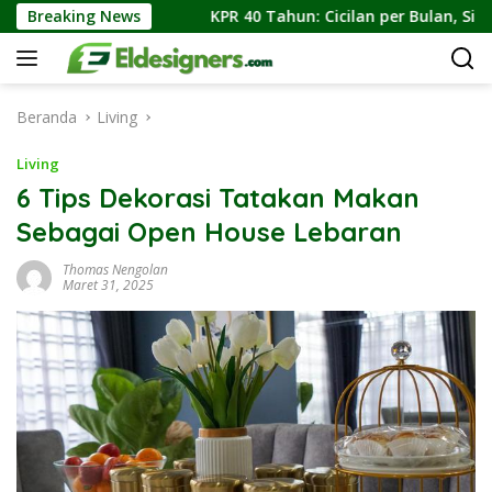
Langsung
akarta
Breaking News
KPR 40 Tahun: Cicilan per Bulan, Simulasi Angs
ke
konten
Beranda
Living
Living
6 Tips Dekorasi Tatakan Makan
Sebagai Open House Lebaran
Thomas Nengolan
Maret 31, 2025