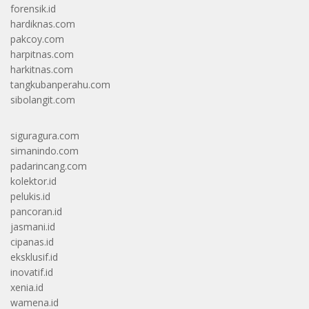
forensik.id
hardiknas.com
pakcoy.com
harpitnas.com
harkitnas.com
tangkubanperahu.com
sibolangit.com
siguragura.com
simanindo.com
padarincang.com
kolektor.id
pelukis.id
pancoran.id
jasmani.id
cipanas.id
eksklusif.id
inovatif.id
xenia.id
wamena.id