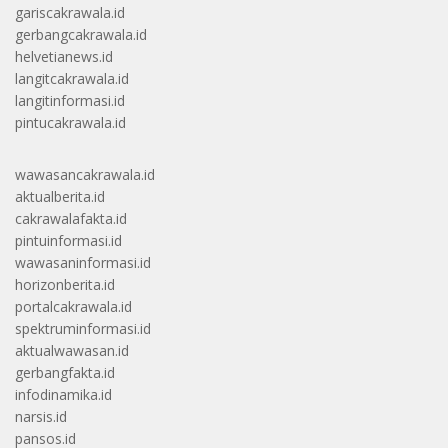
gariscakrawala.id
gerbangcakrawala.id
helvetianews.id
langitcakrawala.id
langitinformasi.id
pintucakrawala.id
wawasancakrawala.id
aktualberita.id
cakrawalafakta.id
pintuinformasi.id
wawasaninformasi.id
horizonberita.id
portalcakrawala.id
spektruminformasi.id
aktualwawasan.id
gerbangfakta.id
infodinamika.id
narsis.id
pansos.id