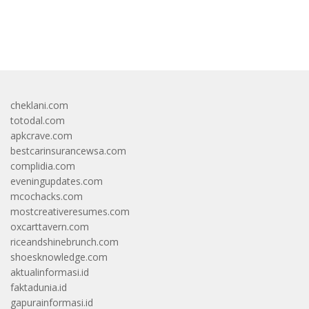
bandar besar starlight princess1000 bagi bonus
cheklani.com
totodal.com
apkcrave.com
bestcarinsurancewsa.com
complidia.com
eveningupdates.com
mcochacks.com
mostcreativeresumes.com
oxcarttavern.com
riceandshinebrunch.com
shoesknowledge.com
aktualinformasi.id
faktadunia.id
gapurainformasi.id