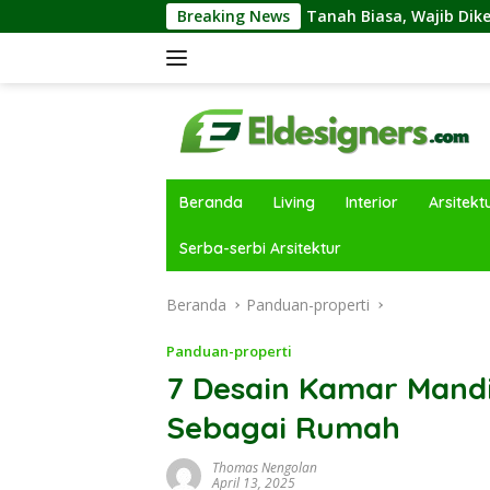
Langsung
 Tanah Kavling dan Tanah Biasa, Wajib Diketahui Sebelumnya
Breaking News
ke
konten
Beranda
Living
Interior
Arsitekt
Serba-serbi Arsitektur
Beranda
Panduan-properti
Panduan-properti
7 Desain Kamar Mand
Sebagai Rumah
Thomas Nengolan
April 13, 2025