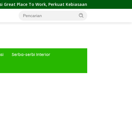
Work, Perkuat Kebiasaan Global Kerja Hingga Industri Properti
si
Serba-serbi Interior
ar besar starlight princess1000 bagi bonus