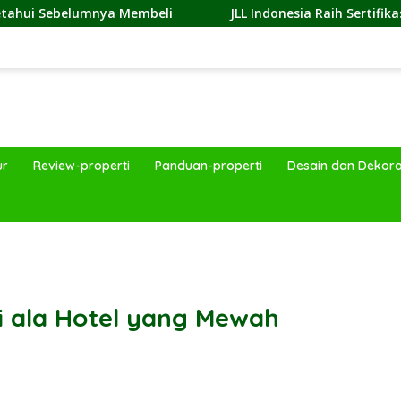
 Membeli
JLL Indonesia Raih Sertifikasi Great Place To 
ur
Review-properti
Panduan-properti
Desain dan Dekora
band
i ala Hotel yang Mewah