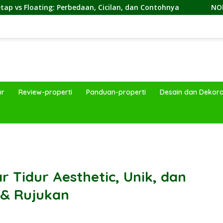
aan, Cicilan, dan Contohnya
NON by KKDC, Kafe Berga
ur
Review-properti
Panduan-properti
Desain dan Dekora
band
 Tidur Aesthetic, Unik, dan
 & Rujukan