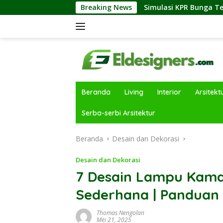
Langsung
 Properti
Simulasi KPR Bunga Tetap vs Floating: Perbed
Breaking News
ke
konten
Beranda
Living
Interior
Arsitekt
Serba-serbi Arsitektur
Beranda
Desain dan Dekorasi
Desain dan Dekorasi
7 Desain Lampu Kamar
Sederhana | Panduan
Thomas Nengolan
Mei 21, 2025