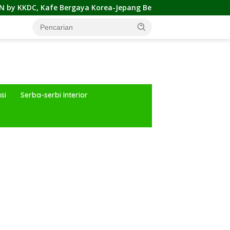
ya Korea-Jepang Bersama Permainan Cahaya nan Atraktif
si
Serba-serbi Interior
ar besar starlight princess1000 bagi bonus