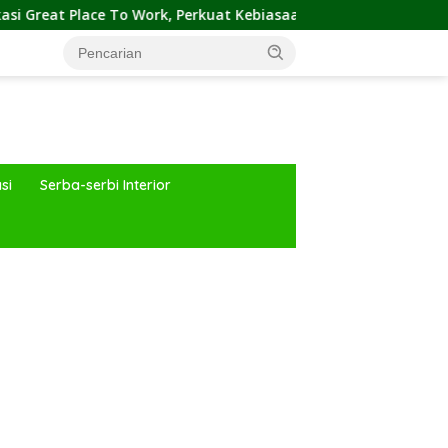
, Perkuat Kebiasaan Global Kerja Hingga Industri Properti
si
Serba-serbi Interior
ar besar starlight princess1000 bagi bonus