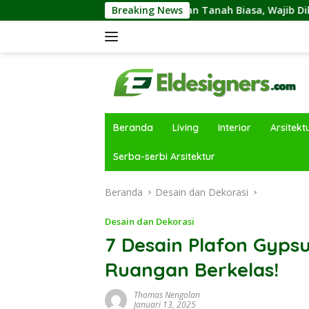
Langsung
ah Kavling dan Tanah Biasa, Wajib Diketahui Sebelumnya Mem
Breaking News
ke
konten
Beranda
Living
Interior
Arsitekt
Serba-serbi Arsitektur
Beranda
Desain dan Dekorasi
Desain dan Dekorasi
7 Desain Plafon Gyps
Ruangan Berkelas!
Thomas Nengolan
Januari 13, 2025