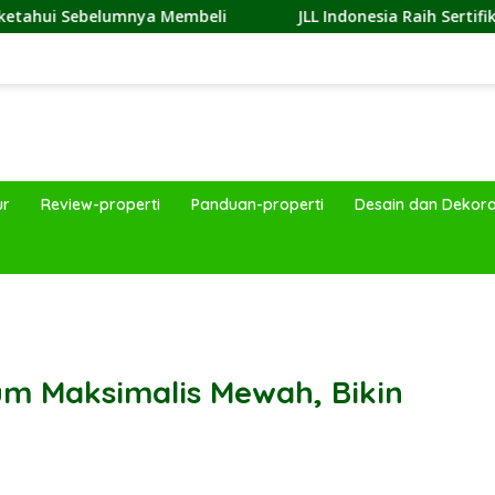
beli
JLL Indonesia Raih Sertifikasi Great Place To Work
ur
Review-properti
Panduan-properti
Desain dan Dekora
band
um Maksimalis Mewah, Bikin