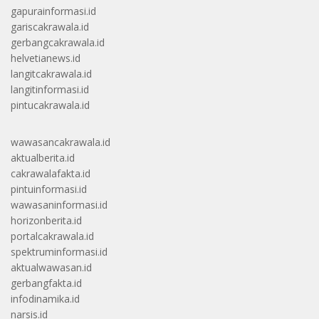
gapurainformasi.id
gariscakrawala.id
gerbangcakrawala.id
helvetianews.id
langitcakrawala.id
langitinformasi.id
pintucakrawala.id
wawasancakrawala.id
aktualberita.id
cakrawalafakta.id
pintuinformasi.id
wawasaninformasi.id
horizonberita.id
portalcakrawala.id
spektruminformasi.id
aktualwawasan.id
gerbangfakta.id
infodinamika.id
narsis.id