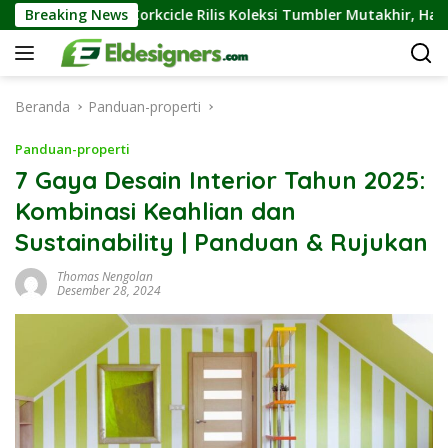
Langsung
Corkcicle Rilis Koleksi Tumbler Mutakhir, Hadir Di Warna Se
Breaking News
ke
konten
Beranda
Panduan-properti
Panduan-properti
7 Gaya Desain Interior Tahun 2025:
Kombinasi Keahlian dan
Sustainability | Panduan & Rujukan
Thomas Nengolan
Desember 28, 2024