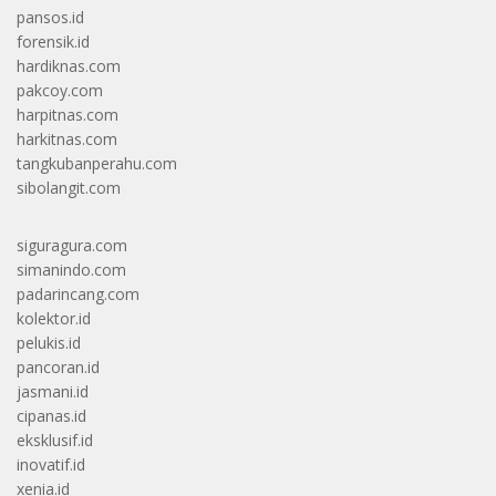
pansos.id
forensik.id
hardiknas.com
pakcoy.com
harpitnas.com
harkitnas.com
tangkubanperahu.com
sibolangit.com
siguragura.com
simanindo.com
padarincang.com
kolektor.id
pelukis.id
pancoran.id
jasmani.id
cipanas.id
eksklusif.id
inovatif.id
xenia.id