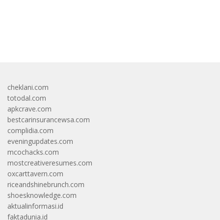
bandar besar starlight princess1000 bagi bonus
cheklani.com
totodal.com
apkcrave.com
bestcarinsurancewsa.com
complidia.com
eveningupdates.com
mcochacks.com
mostcreativeresumes.com
oxcarttavern.com
riceandshinebrunch.com
shoesknowledge.com
aktualinformasi.id
faktadunia.id