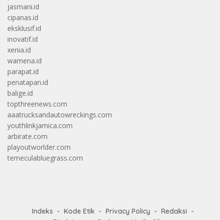
jasmani.id
cipanas.id
eksklusif.id
inovatif.id
xenia.id
wamena.id
parapat.id
penatapan.id
balige.id
topthreenews.com
aaatrucksandautowreckings.com
youthlinkjamica.com
arbirate.com
playoutworlder.com
temeculabluegrass.com
Indeks
Kode Etik
Privacy Policy
Redaksi