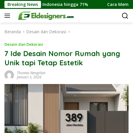
Langsung
se Indonesia hingga 71%
Breaking News
Cara Membeli Rumah Indent D
ke
konten
Beranda
Desain dan Dekorasi
Desain dan Dekorasi
7 Ide Desain Nomor Rumah yang
Unik tapi Tetap Estetik
Thomas Nengolan
Januari 3, 2026