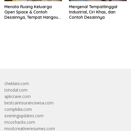
Menata Ruang Keluarga
Mengenal Tempattinggal
Open Space & Contoh
Industrial, Ciri Khas, dan
Desainnya, Tempat Hangout
Contoh Desainnya
Bareng Circle-mu
bandar besar starlight princess1000 bagi bonus
cheklani.com
totodal.com
apkcrave.com
bestcarinsurancewsa.com
complidia.com
eveningupdates.com
mcochacks.com
mostcreativeresumes.com