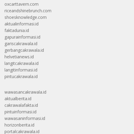
oxcarttavern.com
riceandshinebrunch.com
shoesknowledge.com
aktualinformasi.id
faktadunia.id
gapurainformasi.id
gariscakrawala.id
gerbangcakrawala.id
helvetianews.id
langitcakrawala.id
langitinformasi.id
pintucakrawala.id
wawasancakrawala.id
aktualberita.id
cakrawalafakta.id
pintuinformasi.id
wawasaninformasi.id
horizonberita.id
portalcakrawala.id