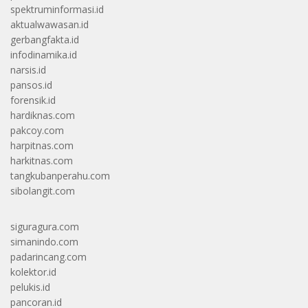
spektruminformasi.id
aktualwawasan.id
gerbangfakta.id
infodinamika.id
narsis.id
pansos.id
forensik.id
hardiknas.com
pakcoy.com
harpitnas.com
harkitnas.com
tangkubanperahu.com
sibolangit.com
siguragura.com
simanindo.com
padarincang.com
kolektor.id
pelukis.id
pancoran.id