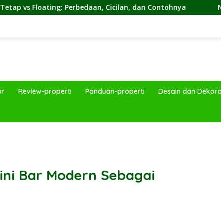
rbedaan, Cicilan, dan Contohnya
NON by KKDC, Kafe Be
ur
Review-properti
Panduan-properti
Desain dan Dekora
band
Mini Bar Modern Sebagai