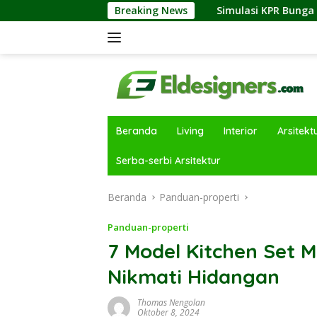
Langsung
stri Properti
Simulasi KPR Bunga Tetap vs Floating: Pe
Breaking News
ke
konten
Beranda
Living
Interior
Arsitekt
Serba-serbi Arsitektur
Beranda
Panduan-properti
Panduan-properti
7 Model Kitchen Set 
Nikmati Hidangan
Thomas Nengolan
Oktober 8, 2024