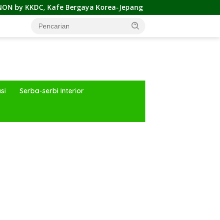
rgaya Korea-Jepang Bersama Permainan Cahaya nan Atraktif
si
Serba-serbi Interior
ar besar starlight princess1000 bagi bonus