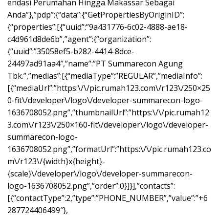
endasi Perumahan Hingga Makassar Sebagai
Anda”},”pdp”:{“data”:{“GetPropertiesByOriginID”:
{“properties”:[{“uuid”:”9a431776-6c02-4888-ae18-
c4d961d8de6b”,”agent”:{“organization”:
{“uuid”:”35058ef5-b282-4414-8dce-
24497ad91aa4″,”name”:”PT Summarecon Agung
Tbk.”,”medias”:[{“mediaType”:”REGULAR”,”mediaInfo”:
[{“mediaUrl”:”https:\/\/pic.rumah123.com\/r123\/250×25
0-fit\/developer\/logo\/developer-summarecon-logo-
1636708052.png”,”thumbnailUrl”:”https:\/\/pic.rumah12
3.com\/r123\/250×160-fit\/developer\/logo\/developer-
summarecon-logo-
1636708052.png”,”formatUrl”:”https:\/\/pic.rumah123.co
m\/r123\/{width}x{height}-
{scale}\/developer\/logo\/developer-summarecon-
logo-1636708052.png”,”order”:0}]}],”contacts”:
[{“contactType”:2,”type”:”PHONE_NUMBER”,”value”:”+6
287724406499″},