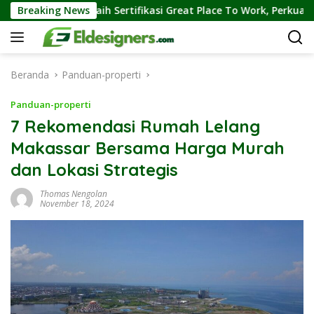
Langsung
h Sertifikasi Great Place To Work, Perkuat Kebiasaan Global Kerj
Breaking News
ke
konten
Beranda
Panduan-properti
Panduan-properti
7 Rekomendasi Rumah Lelang
Makassar Bersama Harga Murah
dan Lokasi Strategis
Thomas Nengolan
November 18, 2024