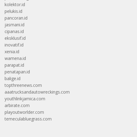
kolektor.id
pelukis.id
pancoran.id
jasmani.id
cipanas.id
eksklusif.id
inovatif.id
xenia.id
wamena.id
parapat.id
penatapan.id
balige.id
topthreenews.com
aaatrucksandautowreckings.com
youthlinkjamica.com
arbirate.com
playoutworlder.com
temeculabluegrass.com