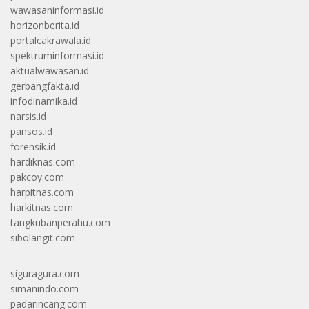
wawasaninformasi.id
horizonberita.id
portalcakrawala.id
spektruminformasi.id
aktualwawasan.id
gerbangfakta.id
infodinamika.id
narsis.id
pansos.id
forensik.id
hardiknas.com
pakcoy.com
harpitnas.com
harkitnas.com
tangkubanperahu.com
sibolangit.com
siguragura.com
simanindo.com
padarincang.com