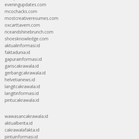
eveningupdates.com
mcochacks.com
mostcreativeresumes.com
oxcarttavern.com
riceandshinebrunch.com
shoesknowledge.com
aktualinformasi.id
faktadunia.id
gapurainformasi.id
gariscakrawala.id
gerbangcakrawala.id
helvetianews.id
langitcakrawala.id
langitinformasi.id
pintucakrawala.id
wawasancakrawala.id
aktualberita.id
cakrawalafakta.id
pintuinformasi.id