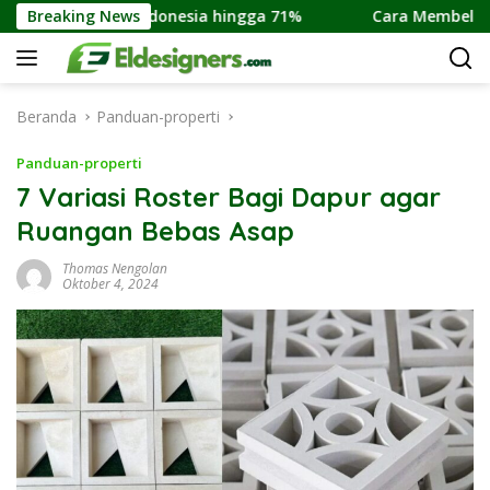
Langsung
onesia hingga 71%
Breaking News
Cara Membeli Rumah Indent Di Ama
ke
konten
Beranda
Panduan-properti
Panduan-properti
7 Variasi Roster Bagi Dapur agar
Ruangan Bebas Asap
Thomas Nengolan
Oktober 4, 2024