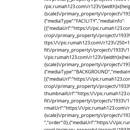
/pic.rumah123.com\/r123\/{width}x{heig
{scale}\/primary_property\/project\/193
{“mediaType”:”FACILITY”,”mediaInfo”:
[{“mediaUrl”:”https:\/\/pic.rumah123.c
crop\/primary_property\/project\/1933\
ttps:\/\/pic.rumah123.com\/r123\/250×1
fit\/primary_property\/project\/1933\/1
\/pic.rumah123.com\/r123\/{width}x{hei
{scale}\/primary_property\/project\/193
{“mediaType”:”BACKGROUND”,”mediaIn
[{“mediaUrl”:”https:\/\/pic.rumah123.c
crop\/primary_property\/project\/193
thumbnailUrl”:”https:\/\/pic.rumah123.
fit\/primary_property\/project\/1933\
rmatUrl”:”https:\/\/pic.rumah123.com\/r
{scale}\/primary_property\/project\/1
”,”order”:0},{“mediaUrl”:”https:\/\/pic
crop\/primary_property\/project\/193