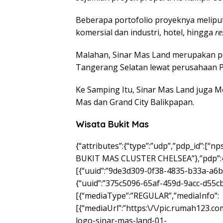
Beberapa portofolio proyeknya melipu
komersial dan industri, hotel, hingga
re
Malahan, Sinar Mas Land merupakan p
Tangerang Selatan lewat perusahaan
Ke Samping Itu, Sinar Mas Land juga Me
Mas dan Grand City Balikpapan.
Wisata Bukit Mas
{“attributes”:{“type”:”udp”,”pdp_id”:[
BUKIT MAS CLUSTER CHELSEA”},”pdp”:{“d
[{“uuid”:”9de3d309-0f38-4835-b33a-a6b
{“uuid”:”375c5096-65af-459d-9acc-d55c
[{“mediaType”:”REGULAR”,”mediaInfo”:
[{“mediaUrl”:”https:\/\/pic.rumah123.c
logo-sinar-mas-land-01-