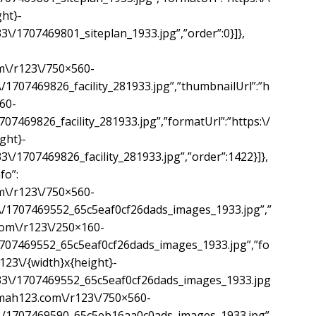
ht}-
3\/1707469801_siteplan_1933.jpg”,”order”:0}]},
om\/r123\/750×560-
/1707469826_facility_281933.jpg”,”thumbnailUrl”:”h
60-
707469826_facility_281933.jpg”,”formatUrl”:”https:\/
ght}-
3\/1707469826_facility_281933.jpg”,”order”:1422}]},
fo”:
om\/r123\/750×560-
3\/1707469552_65c5eaf0cf26dads_images_1933.jpg”,”
com\/r123\/250×160-
/1707469552_65c5eaf0cf26dads_images_1933.jpg”,”fo
123\/{width}x{height}-
933\/1707469552_65c5eaf0cf26dads_images_1933.jpg
.rumah123.com\/r123\/750×560-
3\/1707469590_65c5eb16aa0c0ads_images_1933.jpg”,