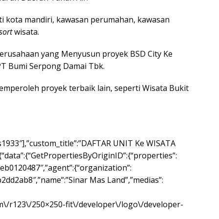
ti kota mandiri, kawasan perumahan, kawasan
sort
wisata.
erusahaan yang Menyusun proyek BSD City Ke
PT Bumi Serpong Damai Tbk.
mperoleh proyek terbaik lain, seperti Wisata Bukit
“nps1933″],”custom_title”:”DAFTAR UNIT Ke WISATA
ata”:{“GetPropertiesByOriginID”:{“properties”:
eb0120487″,”agent”:{“organization”:
b2dd2ab8″,”name”:”Sinar Mas Land”,”medias”:
om\/r123\/250×250-fit\/developer\/logo\/developer-