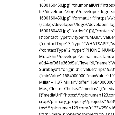
1600160450.jpg”,”thumbnailUrl”:”https
fit\/developer\/logo\/developer-logo-s
1600160450.jpg”,”formatUrl”:”https:\/\
{scale}\/developer\/logo\/developer-lo
1600160450.jpg”,”order”:0}]}],”contacts”
[{“contactType”:1,”type”:”EMAIL”,”value”
{“contactType”:3,”type”:”WHATSAPP”,”v
{“contactType”:2,”type”:”PHONE_NUMBER
Mutakhir\/developer\/sinar-mas-land\/1
a0d4-ef961e369d5e”,”level”:0,”name”:”W
Surabaya”},”originId”:{“value”:”nps1933
{“minValue”:1684000000,”maxValue”:197
Miliar – 1,97 Miliar”,”offer”:1684000000,
Mas, Cluster Chelsea”,”medias”:[{“medi
[{“mediaUrl”:”https:\/\/pic.rumah123.c
crop\/primary_property\/project\/1933
tps:\/\/pic.rumah123.com\/r123\/250×1
fit\/primary_property\/project\/1933\/1