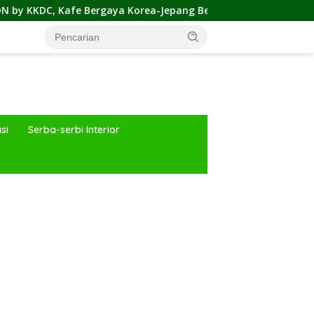
 Bergaya Korea-Jepang Bersama Permainan Cahaya nan Atrakt
si
Serba-serbi Interior
ar besar starlight princess1000 bagi bonus