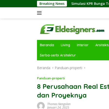
Langsung
Industri Properti
Breaking News
Simulasi KPR Bunga Tetap vs Floating
ke
konten
Beranda
Living
Interior
Arsitekt
Serba-serbi Arsitektur
Beranda
Panduan-properti
Panduan-properti
8 Perusahaan Real Es
dan Proyeknya
Thomas Nengolan
Januari 24, 2025