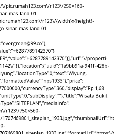
:\/\/pic.rumah123.com\/r123\/250×160-
inar-mas-land-01-
/pic.rumah123.com\/r123\/{width}x{height}-
go-sinar-mas-land-01-
:
:”
evergreen@99.co
”},
alue”:”+6287789142370″},
”,”value”:”+6287789142370″}],”url”:”\/properti-
142\/”}},”location”:{“uuid”:”1a9bb91a-941f-428b-
iyung”,”locationType”:0,”text”:”Wiyung,
″,”formattedValue”:”nps1933″},”price”:
7000000,”currencyType”:360,”display”:”Rp 1,68
”unitType”:0,”subDisplay”:””},”title”:”Wisata Bukit
aType”:”SITEPLAN”,”mediaInfo”:
om\/r123\/750×560-
\/1707469801_siteplan_1933.jpg”,”thumbnailUrl”:”ht
60-
707469801_siteplan_1933.jpg”,”formatUrl”:”https:\/\