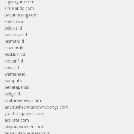
siguragura.com
simanindo.com
padarincang.com
kolektor.id
pelukis.id
pancoran.id
jasmani.id
cipanas.id
eksklusif.id
inovatif.id
xenia.id
wamena.id
parapat.id
penatapan.id
balige.id
topthreenews.com
aaatrucksandautowreckings.com
youthlinkjamica.com
arbirate.com
playoutworlder.com
temeculabluegrass.com