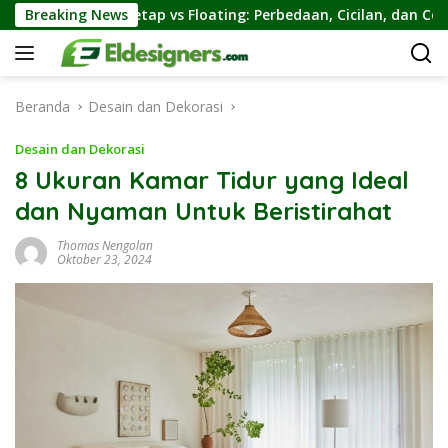
Langsung
Tetap vs Floating: Perbedaan, Cicilan, dan Contohnya
Breaking News
ke
konten
Beranda
Desain dan Dekorasi
Desain dan Dekorasi
8 Ukuran Kamar Tidur yang Ideal
dan Nyaman Untuk Beristirahat
Thomas Nengolan
Oktober 23, 2024