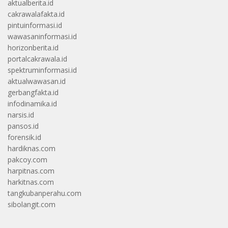
aktualberita.id
cakrawalafakta.id
pintuinformasi.id
wawasaninformasi.id
horizonberita.id
portalcakrawala.id
spektruminformasi.id
aktualwawasan.id
gerbangfakta.id
infodinamika.id
narsis.id
pansos.id
forensik.id
hardiknas.com
pakcoy.com
harpitnas.com
harkitnas.com
tangkubanperahu.com
sibolangit.com