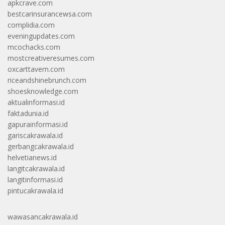
apkcrave.com
bestcarinsurancewsa.com
complidia.com
eveningupdates.com
mcochacks.com
mostcreativeresumes.com
oxcarttavern.com
riceandshinebrunch.com
shoesknowledge.com
aktualinformasi.id
faktadunia.id
gapurainformasi.id
gariscakrawala.id
gerbangcakrawala.id
helvetianews.id
langitcakrawala.id
langitinformasi.id
pintucakrawala.id
wawasancakrawala.id