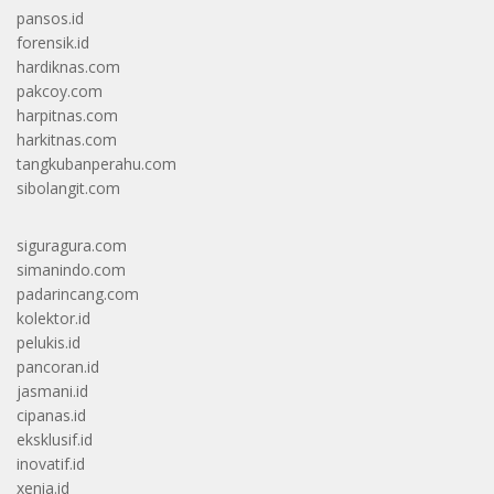
pansos.id
forensik.id
hardiknas.com
pakcoy.com
harpitnas.com
harkitnas.com
tangkubanperahu.com
sibolangit.com
siguragura.com
simanindo.com
padarincang.com
kolektor.id
pelukis.id
pancoran.id
jasmani.id
cipanas.id
eksklusif.id
inovatif.id
xenia.id