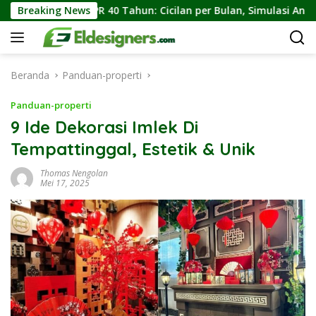
Langsung
hun: Cicilan per Bulan, Simulasi Angsuran, dan Keuntungannya
Breaking News
ke
konten
Beranda
Panduan-properti
Panduan-properti
9 Ide Dekorasi Imlek Di
Tempattinggal, Estetik & Unik
Thomas Nengolan
Mei 17, 2025