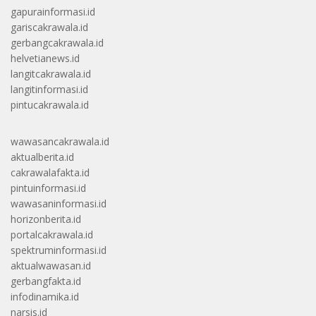
gapurainformasi.id
gariscakrawala.id
gerbangcakrawala.id
helvetianews.id
langitcakrawala.id
langitinformasi.id
pintucakrawala.id
wawasancakrawala.id
aktualberita.id
cakrawalafakta.id
pintuinformasi.id
wawasaninformasi.id
horizonberita.id
portalcakrawala.id
spektruminformasi.id
aktualwawasan.id
gerbangfakta.id
infodinamika.id
narsis.id