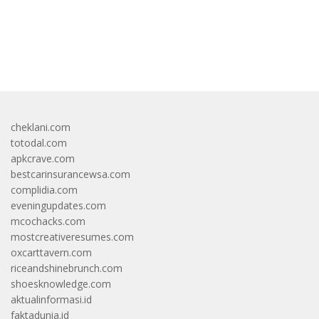
bandar besar starlight princess1000 bagi bonus
cheklani.com
totodal.com
apkcrave.com
bestcarinsurancewsa.com
complidia.com
eveningupdates.com
mcochacks.com
mostcreativeresumes.com
oxcarttavern.com
riceandshinebrunch.com
shoesknowledge.com
aktualinformasi.id
faktadunia.id