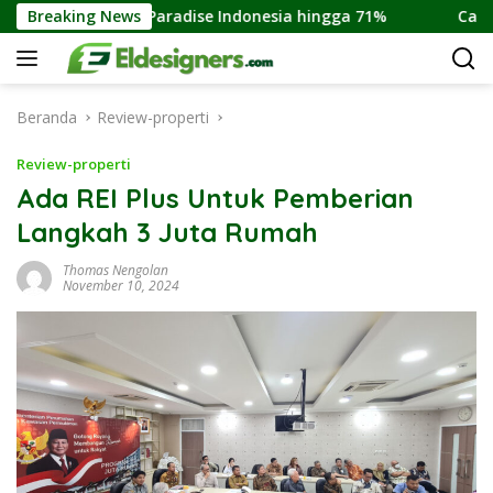
Langsung
ing Income Paradise Indonesia hingga 71%
Breaking News
Cara Membel
ke
konten
Beranda
Review-properti
Review-properti
Ada REI Plus Untuk Pemberian
Langkah 3 Juta Rumah
Thomas Nengolan
November 10, 2024