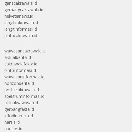
gariscakrawala.id
gerbangcakrawala.id
helvetianews.id
langitcakrawala.id
langitinformasi.id
pintucakrawala.id
wawasancakrawala.id
aktualberita.id
cakrawalafakta.id
pintuinformasi.id
wawasaninformasi.id
horizonberita.id
portalcakrawala.id
spektruminformasi.id
aktualwawasan.id
gerbangfakta.id
infodinamika.id
narsis.id
pansos.id