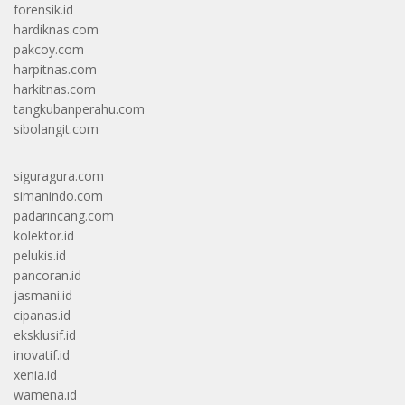
forensik.id
hardiknas.com
pakcoy.com
harpitnas.com
harkitnas.com
tangkubanperahu.com
sibolangit.com
siguragura.com
simanindo.com
padarincang.com
kolektor.id
pelukis.id
pancoran.id
jasmani.id
cipanas.id
eksklusif.id
inovatif.id
xenia.id
wamena.id