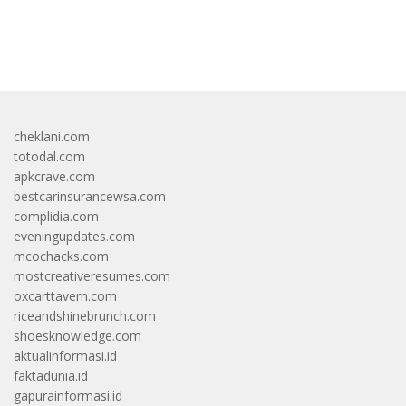
bandar besar starlight princess1000 bagi bonus
cheklani.com
totodal.com
apkcrave.com
bestcarinsurancewsa.com
complidia.com
eveningupdates.com
mcochacks.com
mostcreativeresumes.com
oxcarttavern.com
riceandshinebrunch.com
shoesknowledge.com
aktualinformasi.id
faktadunia.id
gapurainformasi.id