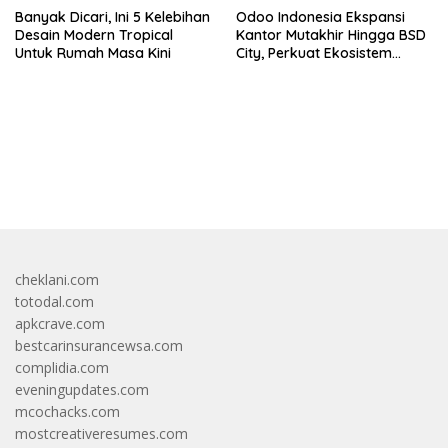
Banyak Dicari, Ini 5 Kelebihan
Odoo Indonesia Ekspansi
Desain Modern Tropical
Kantor Mutakhir Hingga BSD
Untuk Rumah Masa Kini
City, Perkuat Ekosistem
Digital Hub
bandar besar starlight princess1000 bagi bonus
cheklani.com
totodal.com
apkcrave.com
bestcarinsurancewsa.com
complidia.com
eveningupdates.com
mcochacks.com
mostcreativeresumes.com