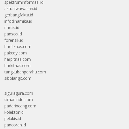
spektruminformasi.id
aktualwawasan.id
gerbangfakta.id
infodinamika.id
narsis.id
pansos.id
forensik.id
hardiknas.com
pakcoy.com
harpitnas.com
harkitnas.com
tangkubanperahu.com
sibolangit.com
siguragura.com
simanindo.com
padarincang.com
kolektor.id
pelukis.id
pancoran.id