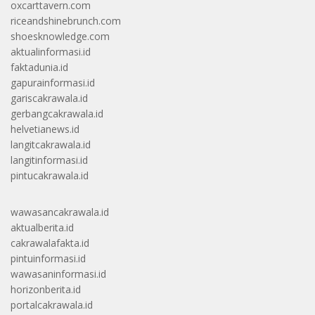
oxcarttavern.com
riceandshinebrunch.com
shoesknowledge.com
aktualinformasi.id
faktadunia.id
gapurainformasi.id
gariscakrawala.id
gerbangcakrawala.id
helvetianews.id
langitcakrawala.id
langitinformasi.id
pintucakrawala.id
wawasancakrawala.id
aktualberita.id
cakrawalafakta.id
pintuinformasi.id
wawasaninformasi.id
horizonberita.id
portalcakrawala.id