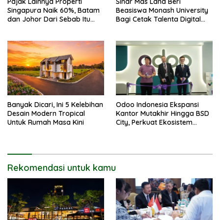
Pajak Lainnya Properti
Sinar Mas Land Beri
Singapura Naik 60%, Batam
Beasiswa Monash University
dan Johor Dari Sebab Itu
Bagi Cetak Talenta Digital
Opsi Alternatif
Indonesia
Banyak Dicari, Ini 5 Kelebihan
Odoo Indonesia Ekspansi
Desain Modern Tropical
Kantor Mutakhir Hingga BSD
Untuk Rumah Masa Kini
City, Perkuat Ekosistem
Digital Hub
Rekomendasi untuk kamu