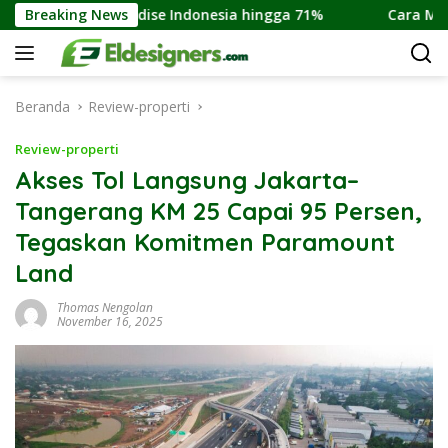
Langsung
ome Paradise Indonesia hingga 71%
Breaking News
Cara Membeli Ruma
ke
konten
Beranda
Review-properti
Review-properti
Akses Tol Langsung Jakarta–
Tangerang KM 25 Capai 95 Persen,
Tegaskan Komitmen Paramount
Land
Thomas Nengolan
November 16, 2025