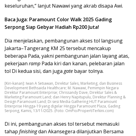
keseluruhan,” lanjut Nawawi yang akrab disapa Awi.
Baca Juga: Paramount Color Walk 2025 Gading
Serpong Siap Gebyar Hadiah Rp200 Juta!
Dia menjelaskan, pembangunan akses tol langsung
Jakarta–Tangerang KM 25 tersebut mencakup
beberapa Pada, yakni pembangunan jalan layang atas,
pekerjaan
ramp
Pada kiri dan kanan, pelebaran jalan
tol Di kedua sisi, dan juga
gate
bayar tolnya.
[Kiri-kanan]: Iwan A Setiawan, Direktur Sales, Marketing, dan Business
Development Bethsaida Healthcare; M. Nawawi, Pemimpin Negara
Direktur Paramount Enterprise; Chrissandy Dave, Direktur Sales &
Marketing Paramount Land; dan Henry Napitupulu, Direktur Planning &
Design Paramount Land; Di sesi Media Gathering HUT Paramount
Enterprise Hingga-19 yang digelar Hingga Paramount Plaza, Gading
Serpong, Kamis, 13/11/2025. (Foto: OmPio/PropertiTerkini.com)
Di ini, pembangunan akses tol tersebut memasuki
tahap
finishing
dan Akansegera dilanjutkan Bersama