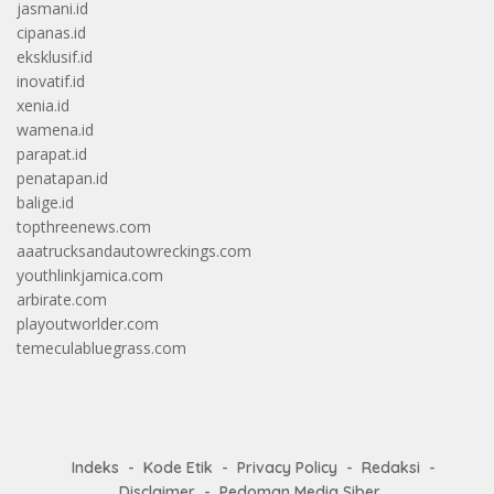
jasmani.id
cipanas.id
eksklusif.id
inovatif.id
xenia.id
wamena.id
parapat.id
penatapan.id
balige.id
topthreenews.com
aaatrucksandautowreckings.com
youthlinkjamica.com
arbirate.com
playoutworlder.com
temeculabluegrass.com
Indeks
Kode Etik
Privacy Policy
Redaksi
Disclaimer
Pedoman Media Siber