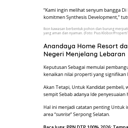
“Kami ingin melihat senyum bangga Di 
komitmen Synthesis Development,” tut
Ikon kawasan berbentuk pohon dan burung merpati
yang aman dan nyaman. (Foto: Pius Klobor/Properti
Anandaya Home Resort da
Negeri Menjelang Lebaran
Keputusan Sebagai memulai pembangun
kenaikan nilai properti yang signifika
Akan Tetapi, Untuk Kandidat pembeli,
sempit Sebab adanya Ide penyesuaian 
Hal ini menjadi catatan penting Untuk
area “
sunrise
” Serpong Selatan
.
Baca Juga: PPN DTP 100% 2026: Tempa