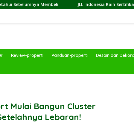
a Membeli
JLL Indonesia Raih Sertifikasi Great Place To
ur
Review-properti
Panduan-properti
Desain dan Dekora
band
t Mulai Bangun Cluster
Setelahnya Lebaran!