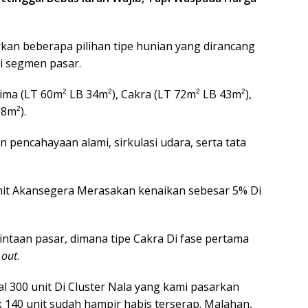
kan beberapa pilihan tipe hunian yang dirancang
 segmen pasar.
Bima (LT 60m² LB 34m²), Cakra (LT 72m² LB 43m²),
8m²).
 pencahayaan alami, sirkulasi udara, serta tata
it Akansegera Merasakan kenaikan sebesar 5% Di
mintaan pasar, dimana tipe Cakra Di fase pertama
 out
.
al 300 unit Di Cluster Nala yang kami pasarkan
 140 unit sudah hampir habis terserap. Malahan,