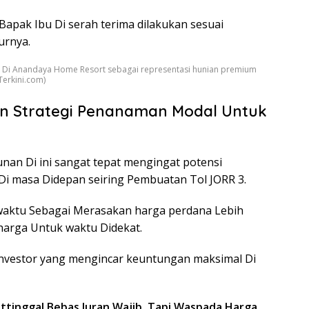
Bapak Ibu Di serah terima dilakukan sesuai
urnya
.
 Di Anandaya Home Resort sebagai representasi hunian premium
Terkini.com)
n Strategi Penanaman Modal Untuk
an Di ini sangat tepat mengingat potensi
n Di masa Didepan seiring Pembuatan Tol JORR 3
.
 waktu Sebagai Merasakan harga perdana Lebih
harga Untuk waktu Didekat
.
 investor yang mengincar keuntungan maksimal Di
ttinggal Bebas Iuran Wajib, Tapi Waspada Harga