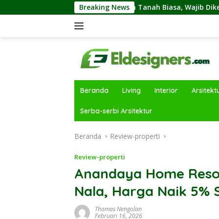
Langsung
n Tanah Kavling dan Tanah Biasa, Wajib Diketahui Sebelumny
Breaking News
ke
konten
Beranda
Living
Interior
Arsitekt
Serba-serbi Arsitektur
Beranda
Review-properti
Review-properti
Anandaya Home Resor
Nala, Harga Naik 5% 
Thomas Nengolan
Februari 16, 2026