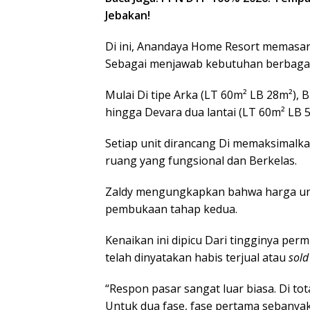
Jebakan!
Di ini, Anandaya Home Resort memasar
Sebagai menjawab kebutuhan berbagai
Mulai Di tipe Arka (LT 60m² LB 28m²), 
hingga Devara dua lantai (LT 60m² LB 5
Setiap unit dirancang Di memaksimalkan
ruang yang fungsional dan Berkelas.
Z
aldy mengungkapkan bahwa harga un
pembukaan tahap kedua
.
Kenaikan ini dipicu Dari tingginya per
telah dinyatakan habis terjual atau
sold
“Respon pasar sangat luar biasa. Di tot
Untuk dua fase, fase pertama sebanyak