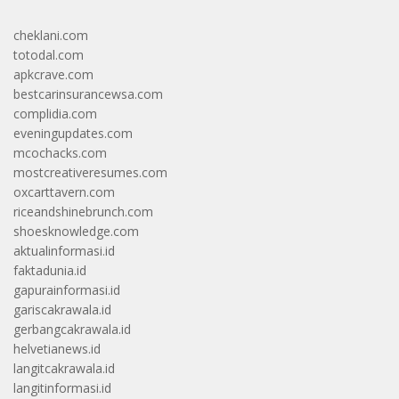
cheklani.com
totodal.com
apkcrave.com
bestcarinsurancewsa.com
complidia.com
eveningupdates.com
mcochacks.com
mostcreativeresumes.com
oxcarttavern.com
riceandshinebrunch.com
shoesknowledge.com
aktualinformasi.id
faktadunia.id
gapurainformasi.id
gariscakrawala.id
gerbangcakrawala.id
helvetianews.id
langitcakrawala.id
langitinformasi.id