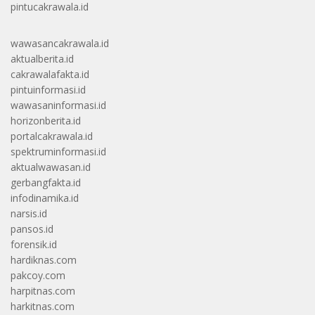
pintucakrawala.id
wawasancakrawala.id
aktualberita.id
cakrawalafakta.id
pintuinformasi.id
wawasaninformasi.id
horizonberita.id
portalcakrawala.id
spektruminformasi.id
aktualwawasan.id
gerbangfakta.id
infodinamika.id
narsis.id
pansos.id
forensik.id
hardiknas.com
pakcoy.com
harpitnas.com
harkitnas.com