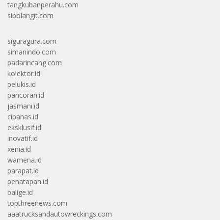
tangkubanperahu.com
sibolangit.com
siguragura.com
simanindo.com
padarincang.com
kolektor.id
pelukis.id
pancoran.id
jasmani.id
cipanas.id
eksklusif.id
inovatif.id
xenia.id
wamena.id
parapat.id
penatapan.id
balige.id
topthreenews.com
aaatrucksandautowreckings.com