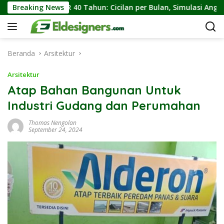
Langsung
Breaking News
KPR 40 Tahun: Cicilan per Bulan, Simulasi Angsuran, dan 
ke
konten
Beranda
Arsitektur
Arsitektur
Atap Bahan Bangunan Untuk
Industri Gudang dan Perumahan
Thomas Nengolan
September 24, 2024