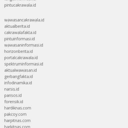
pintucakrawala.id
wawasancakrawala.id
aktualberita.id
cakrawalafakta.id
pintuinformasi.id
wawasaninformasi.id
horizonberita.id
portalcakrawala.id
spektruminformasi.id
aktualwawasan.id
gerbangfakta.id
infodinamika.id
narsis.id
pansos.id
forensik.id
hardiknas.com
pakcoy.com
harpitnas.com
harkitnas.com