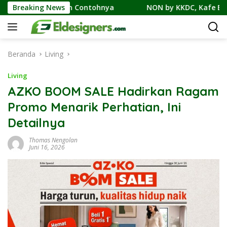
Langsung
cilan, dan Contohnya
Breaking News
NON by KKDC, Kafe Bergaya Kore
ke
konten
Beranda
Living
Living
AZKO BOOM SALE Hadirkan Ragam
Promo Menarik Perhatian, Ini
Detailnya
Thomas Nengolan
Juni 16, 2026