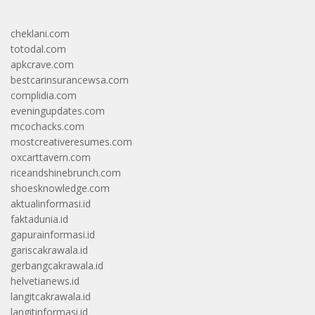
cheklani.com
totodal.com
apkcrave.com
bestcarinsurancewsa.com
complidia.com
eveningupdates.com
mcochacks.com
mostcreativeresumes.com
oxcarttavern.com
riceandshinebrunch.com
shoesknowledge.com
aktualinformasi.id
faktadunia.id
gapurainformasi.id
gariscakrawala.id
gerbangcakrawala.id
helvetianews.id
langitcakrawala.id
langitinformasi.id