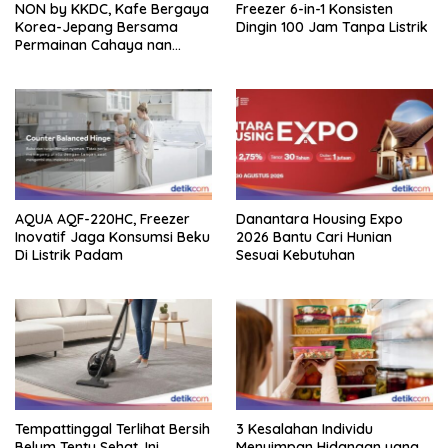
NON by KKDC, Kafe Bergaya
Freezer 6-in-1 Konsisten
Korea-Jepang Bersama
Dingin 100 Jam Tanpa Listrik
Permainan Cahaya nan
Atraktif
AQUA AQF-220HC, Freezer
Danantara Housing Expo
Inovatif Jaga Konsumsi Beku
2026 Bantu Cari Hunian
Di Listrik Padam
Sesuai Kebutuhan
Tempattinggal Terlihat Bersih
3 Kesalahan Individu
Belum Tentu Sehat, Ini
Menyimpan Hidangan yang