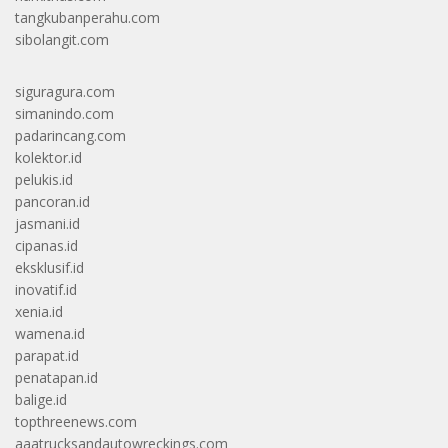
tangkubanperahu.com
sibolangit.com
siguragura.com
simanindo.com
padarincang.com
kolektor.id
pelukis.id
pancoran.id
jasmani.id
cipanas.id
eksklusif.id
inovatif.id
xenia.id
wamena.id
parapat.id
penatapan.id
balige.id
topthreenews.com
aaatrucksandautowreckings.com