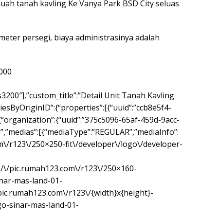
uah tanah kavling Ke Vanya Park BSD City seluas
 meter persegi, biaya administrasinya adalah
.000
ps3200″],”custom_title”:”Detail Unit Tanah Kavling
iesByOriginID”:{“properties”:[{“uuid”:”ccb8e5f4-
“organization”:{“uuid”:”375c5096-65af-459d-9acc-
,”medias”:[{“mediaType”:”REGULAR”,”mediaInfo”:
om\/r123\/250×250-fit\/developer\/logo\/developer-
:\/\/pic.rumah123.com\/r123\/250×160-
inar-mas-land-01-
/pic.rumah123.com\/r123\/{width}x{height}-
go-sinar-mas-land-01-
: