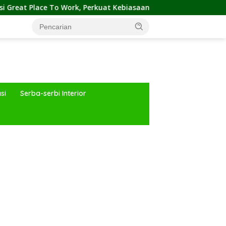
 Work, Perkuat Kebiasaan Global Kerja Hingga Industri Properti
si
Serba-serbi Interior
ar besar starlight princess1000 bagi bonus