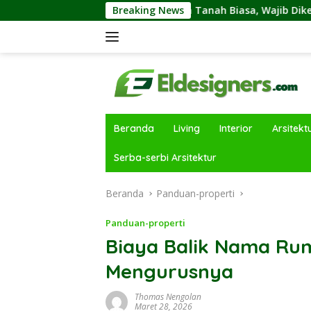
Langsung
n Tanah Kavling dan Tanah Biasa, Wajib Diketahui Sebelumny
Breaking News
ke
konten
Beranda
Living
Interior
Arsitekt
Serba-serbi Arsitektur
Beranda
Panduan-properti
Panduan-properti
Biaya Balik Nama Ru
Mengurusnya
Thomas Nengolan
Maret 28, 2026