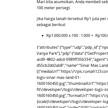
Mari kita asumsikan, Anda membeli seb
100 meter persegi.
Jika harga tanah tersebut Rp1 juta per
sebagai berikut:
Rp1.000.000 x 100 : 1.000 = Rp100
{“attributes”:{“type”:”udp”,”pdp_id”:[“n
Vanya Park”},”pdp”:{“data”:{“GetPropert
acd9-4802-adcd-0989ff356334″,”agent”:{
d55cb2dd2ab8″,”name”:”Sinar Mas Land”
[{“mediaUrl”:”https:\/\/pic.rumah123.c
logo-sinar-mas-land-01-
1600160450.jpg”,”thumbnailUrl”:”https
fit\/developer\/logo\/developer-logo-s
1600160450.jpg”,”formatUrl”:”https:\/\
{scale}\/developer\/logo\/developer-lo
1600160450.jpg”,”order”:0}]}],”contacts”