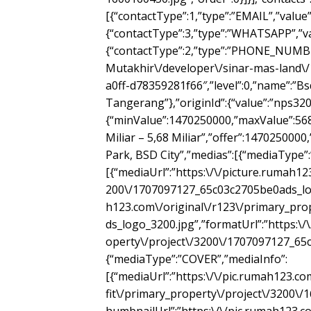
[{“contactType”:1,”type”:”EMAIL”,”value”