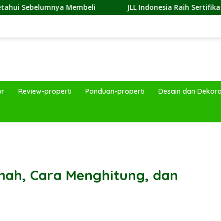
a Membeli
JLL Indonesia Raih Sertifikasi Great Place To
ur
Review-properti
Panduan-properti
Desain dan Dekora
band
mah, Cara Menghitung, dan